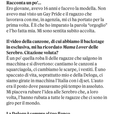
Racconta un po’…
Ero giovane, avevo 16 anni e facevo la modella. Non
avevo mai visto un Gay Pride e il ragazzo che
lavorava con me, in agenzia, mi ci ha portato per la
prima volta. È lì che ho imparato la parola “orgoglio”
e l’ho fatta mia. Mi sono sentita subito accolta.
Il video della canzone, di cui abbiamo il backstage
in esclusiva, mi ha ricordato
Mama Lover
delle
Serebro. Citazione voluta?
È un po’ quella roba lì delle ragazze che salgono in
macchina e si divertono: cantiamo le canzoni a
squarciagola, ci cambiamo le scarpe, i vestiti. È uno
spaccato di vita, soprattutto mio e della Delogu, ci
siamo girate in macchina l’Italia con i dj set. L’auto
era il posto dove passavamo più tempo in assoluto.
Mi piaceva rubare l’idea alle Serebro che, a loro
volta, l’hanno rubata a tutte le ragazze che ci sono in
giro per il mondo.
La Delogu è sempre al tuo fianco.