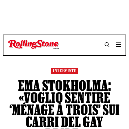
TEMPO DI LETTURA 11 MINUTI
TEMPO DI LETTURA 11 MINUTI
SHARE
SHARE
INTERVISTE
EMA STOKHOLMA:
«VOGLIO SENTIRE
‘MÉNAGE À TROIS’ SUI
CARRI DEL GAY