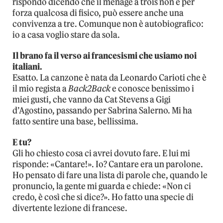
rispondo dicendo che il ménage à trois non è per
forza qualcosa di fisico, può essere anche una
convivenza a tre. Comunque non è autobiografico:
io a casa voglio stare da sola.
Il brano fa il verso ai francesismi che usiamo noi
italiani.
Esatto. La canzone è nata da Leonardo Carioti che è
il mio regista a
Back2Back
e conosce benissimo i
miei gusti, che vanno da Cat Stevens a Gigi
d’Agostino, passando per Sabrina Salerno. Mi ha
fatto sentire una base, bellissima.
E tu?
Gli ho chiesto cosa ci avrei dovuto fare. E lui mi
risponde: «Cantare!». Io? Cantare era un parolone.
Ho pensato di fare una lista di parole che, quando le
pronuncio, la gente mi guarda e chiede: «Non ci
credo, è così che si dice?». Ho fatto una specie di
divertente lezione di francese.