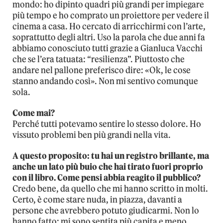
mondo: ho dipinto quadri più grandi per impiegare
più tempo e ho comprato un proiettore per vedere il
cinema a casa. Ho cercato di arricchirmi con l’arte,
soprattutto degli altri. Uso la parola che due anni fa
abbiamo conosciuto tutti grazie a Gianluca Vacchi
che se l’era tatuata: “resilienza”. Piuttosto che
andare nel pallone preferisco dire: «Ok, le cose
stanno andando così». Non mi sentivo comunque
sola.
Come mai?
Perché tutti potevamo sentire lo stesso dolore. Ho
vissuto problemi ben più grandi nella vita.
A questo proposito: tu hai un registro brillante, ma
anche un lato più buio che hai tirato fuori proprio
con il libro. Come pensi abbia reagito il pubblico?
Credo bene, da quello che mi hanno scritto in molti.
Certo, è come stare nuda, in piazza, davanti a
persone che avrebbero potuto giudicarmi. Non lo
hanno fatto: mi sono sentita più capita e meno