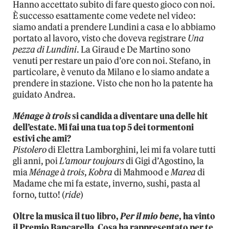
Hanno accettato subito di fare questo gioco con noi.
È successo esattamente come vedete nel video:
siamo andati a prendere Lundini a casa e lo abbiamo
portato al lavoro, visto che doveva registrare
Una
pezza di Lundini
. La Giraud e De Martino sono
venuti per restare un paio d’ore con noi. Stefano, in
particolare, è venuto da Milano e lo siamo andate a
prendere in stazione. Visto che non ho la patente ha
guidato Andrea.
Ménage à trois
si candida a diventare una delle hit
dell’estate. Mi fai una tua top 5 dei tormentoni
estivi che ami?
Pistolero
di Elettra Lamborghini, lei mi fa volare tutti
gli anni, poi
L’amour toujours
di Gigi d’Agostino, la
mia
Ménage à trois
,
Kobra
di Mahmood e
Marea
di
Madame che mi fa estate, inverno, sushi, pasta al
forno, tutto! (
ride
)
Oltre la musica il tuo libro,
Per il mio bene
, ha vinto
il Premio Bancarella. Cosa ha rappresentato per te