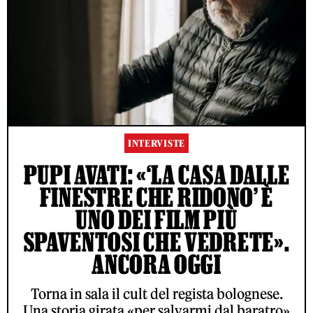
INTERVISTE
PUPI AVATI: «‘LA CASA DALLE
FINESTRE CHE RIDONO’ È
UNO DEI FILM PIÙ
SPAVENTOSI CHE VEDRETE».
ANCORA OGGI
Torna in sala il cult del regista bolognese.
Una storia girata «per salvarmi dal baratro»