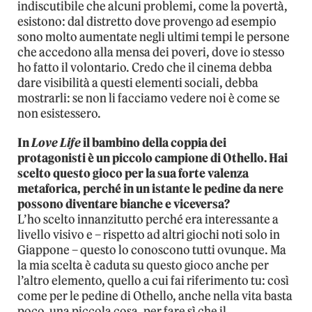
indiscutibile che alcuni problemi, come la povertà,
esistono: dal distretto dove provengo ad esempio
sono molto aumentate negli ultimi tempi le persone
che accedono alla mensa dei poveri, dove io stesso
ho fatto il volontario. Credo che il cinema debba
dare visibilità a questi elementi sociali, debba
mostrarli: se non li facciamo vedere noi è come se
non esistessero.
In
Love Life
il bambino della coppia dei
protagonisti è un piccolo campione di Othello. Hai
scelto questo gioco per la sua forte valenza
metaforica, perché in un istante le pedine da nere
possono diventare bianche e viceversa?
L’ho scelto innanzitutto perché era interessante a
livello visivo e – rispetto ad altri giochi noti solo in
Giappone – questo lo conoscono tutti ovunque. Ma
la mia scelta è caduta su questo gioco anche per
l’altro elemento, quello a cui fai riferimento tu: così
come per le pedine di Othello, anche nella vita basta
poco, una piccola cosa, per fare sì che il