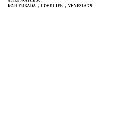
ALTRE NOTIZIE SU:
KOJI FUKADA
LOVE LIFE
VENEZIA 79