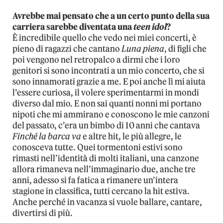
Avrebbe mai pensato che a un certo punto della sua
carriera sarebbe diventata una
teen idol
?
È incredibile quello che vedo nei miei concerti, è
pieno di ragazzi che cantano
Luna piena
, di figli che
poi vengono nel retropalco a dirmi che i loro
genitori si sono incontrati a un mio concerto, che si
sono innamorati grazie a me. E poi anche lì mi aiuta
l’essere curiosa, il volere sperimentarmi in mondi
diverso dal mio. E non sai quanti nonni mi portano
nipoti che mi ammirano e conoscono le mie canzoni
del passato, c’era un bimbo di 10 anni che cantava
Finché la barca va
e altre hit, le più allegre, le
conosceva tutte. Quei tormentoni estivi sono
rimasti nell’identità di molti italiani, una canzone
allora rimaneva nell’immaginario due, anche tre
anni, adesso si fa fatica a rimanere un’intera
stagione in classifica, tutti cercano la hit estiva.
Anche perché in vacanza si vuole ballare, cantare,
divertirsi di più.