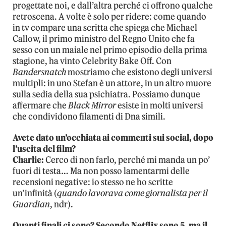
progettate noi, e dall’altra perché ci offrono qualche
retroscena. A volte è solo per ridere: come quando
in tv compare una scritta che spiega che Michael
Callow, il primo ministro del Regno Unito che fa
sesso con un maiale nel primo episodio della prima
stagione, ha vinto Celebrity Bake Off. Con
Bandersnatch
mostriamo che esistono degli universi
multipli: in uno Stefan è un attore, in un altro muore
sulla sedia della sua psichiatra. Possiamo dunque
affermare che
Black Mirror
esiste in molti universi
che condividono filamenti di Dna simili.
Avete dato un’occhiata ai commenti sui social, dopo
l’uscita del film?
Charlie:
Cerco di non farlo, perché mi manda un po’
fuori di testa… Ma non posso lamentarmi delle
recensioni negative: io stesso ne ho scritte
un’infinità (
quando lavorava come giornalista per il
Guardian
, ndr).
Quanti finali ci sono? Secondo Netflix sono 5, ma il