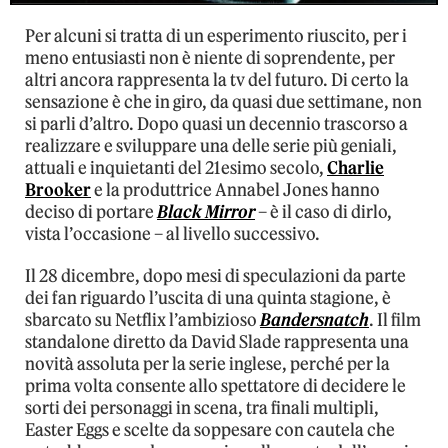
Per alcuni si tratta di un esperimento riuscito, per i
meno entusiasti non è niente di soprendente, per
altri ancora rappresenta la tv del futuro. Di certo la
sensazione è che in giro, da quasi due settimane, non
si parli d’altro. Dopo quasi un decennio trascorso a
realizzare e sviluppare una delle serie più geniali,
attuali e inquietanti del 21esimo secolo,
Charlie
Brooker
e la produttrice Annabel Jones hanno
deciso di portare
Black Mirror
– è il caso di dirlo,
vista l’occasione – al livello successivo.
Il 28 dicembre, dopo mesi di speculazioni da parte
dei fan riguardo l’uscita di una quinta stagione, è
sbarcato su Netflix l’ambizioso
Bandersnatch
. Il film
standalone diretto da David Slade rappresenta una
novità assoluta per la serie inglese, perché per la
prima volta consente allo spettatore di decidere le
sorti dei personaggi in scena, tra finali multipli,
Easter Eggs e scelte da soppesare con cautela che