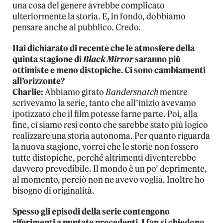
una cosa del genere avrebbe complicato
ulteriormente la storia. E, in fondo, dobbiamo
pensare anche al pubblico. Credo.
Hai dichiarato di recente che le atmosfere della
quinta stagione di
Black Mirror
saranno più
ottimiste e meno distopiche. Ci sono cambiamenti
all’orizzonte?
Charlie:
Abbiamo girato
Bandersnatch
mentre
scrivevamo la serie, tanto che all’inizio avevamo
ipotizzato che il film potesse farne parte. Poi, alla
fine, ci siamo resi conto che sarebbe stato più logico
realizzare una storia autonoma. Per quanto riguarda
la nuova stagione, vorrei che le storie non fossero
tutte distopiche, perché altrimenti diventerebbe
davvero prevedibile. Il mondo è un po’ deprimente,
al momento, perciò non ne avevo voglia. Inoltre ho
bisogno di originalità.
Spesso gli episodi della serie contengono
riferimenti a puntate precedenti. I fan si chiedono