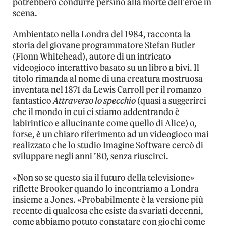
potrebbero condurre persino alla morte dell’eroe in
scena.
Ambientato nella Londra del 1984, racconta la
storia del giovane programmatore Stefan Butler
(Fionn Whitehead), autore di un intricato
videogioco interattivo basato su un libro a bivi. Il
titolo rimanda al nome di una creatura mostruosa
inventata nel 1871 da Lewis Carroll per il romanzo
fantastico
Attraverso lo specchio
(quasi a suggerirci
che il mondo in cui ci stiamo addentrando è
labirintico e allucinante come quello di Alice) o,
forse, è un chiaro riferimento ad un videogioco mai
realizzato che lo studio Imagine Software cercò di
sviluppare negli anni ’80, senza riuscirci.
«Non so se questo sia il futuro della televisione»
riflette Brooker quando lo incontriamo a Londra
insieme a Jones. «Probabilmente è la versione più
recente di qualcosa che esiste da svariati decenni,
come abbiamo potuto constatare con giochi come