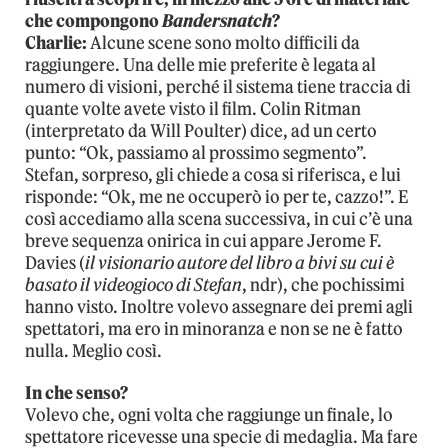
che compongono
Bandersnatch
?
Charlie:
Alcune scene sono molto difficili da
raggiungere. Una delle mie preferite è legata al
numero di visioni, perché il sistema tiene traccia di
quante volte avete visto il film. Colin Ritman
(interpretato da Will Poulter) dice, ad un certo
punto: “Ok, passiamo al prossimo segmento”.
Stefan, sorpreso, gli chiede a cosa si riferisca, e lui
risponde: “Ok, me ne occuperò io per te, cazzo!”. E
così accediamo alla scena successiva, in cui c’è una
breve sequenza onirica in cui appare Jerome F.
Davies (
il visionario autore del libro a bivi su cui è
basato il videogioco di Stefan
, ndr), che pochissimi
hanno visto. Inoltre volevo assegnare dei premi agli
spettatori, ma ero in minoranza e non se ne è fatto
nulla. Meglio così.
In che senso?
Volevo che, ogni volta che raggiunge un finale, lo
spettatore ricevesse una specie di medaglia. Ma fare