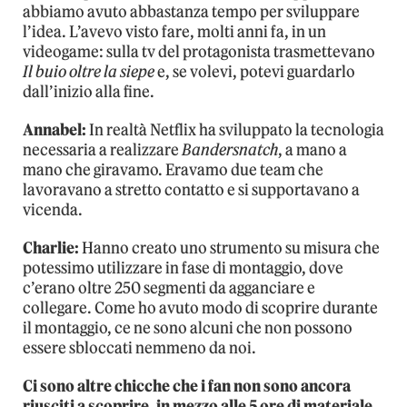
abbiamo avuto abbastanza tempo per sviluppare
l’idea. L’avevo visto fare, molti anni fa, in un
videogame: sulla tv del protagonista trasmettevano
Il buio oltre la siepe
e, se volevi, potevi guardarlo
dall’inizio alla fine.
Annabel:
In realtà Netflix ha sviluppato la tecnologia
necessaria a realizzare
Bandersnatch
, a mano a
mano che giravamo. Eravamo due team che
lavoravano a stretto contatto e si supportavano a
vicenda.
Charlie:
Hanno creato uno strumento su misura che
potessimo utilizzare in fase di montaggio, dove
c’erano oltre 250 segmenti da agganciare e
collegare. Come ho avuto modo di scoprire durante
il montaggio, ce ne sono alcuni che non possono
essere sbloccati nemmeno da noi.
Ci sono altre chicche che i fan non sono ancora
riusciti a scoprire, in mezzo alle 5 ore di materiale