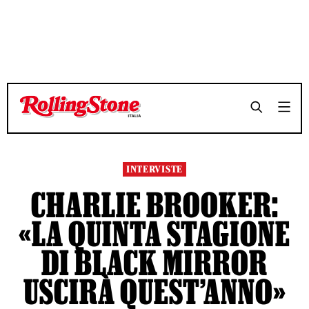
TEMPO DI LETTURA 10 MINUTI
TEMPO DI LETTURA 10 MINUTI
SHARE
SHARE
INTERVISTE
CHARLIE BROOKER:
«LA QUINTA STAGIONE
DI BLACK MIRROR
USCIRÀ QUEST’ANNO»