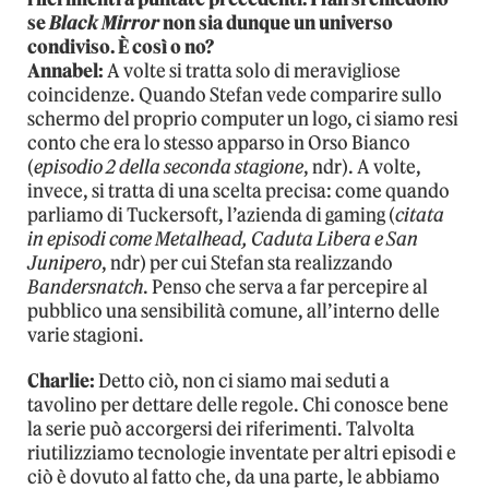
se
Black Mirror
non sia dunque un universo
condiviso. È così o no?
Annabel:
A volte si tratta solo di meravigliose
coincidenze. Quando Stefan vede comparire sullo
schermo del proprio computer un logo, ci siamo resi
conto che era lo stesso apparso in Orso Bianco
(
episodio 2 della seconda stagione
, ndr). A volte,
invece, si tratta di una scelta precisa: come quando
parliamo di Tuckersoft, l’azienda di gaming (
citata
in episodi come Metalhead, Caduta Libera e San
Junipero
, ndr) per cui Stefan sta realizzando
Bandersnatch
. Penso che serva a far percepire al
pubblico una sensibilità comune, all’interno delle
varie stagioni.
Charlie:
Detto ciò, non ci siamo mai seduti a
tavolino per dettare delle regole. Chi conosce bene
la serie può accorgersi dei riferimenti. Talvolta
riutilizziamo tecnologie inventate per altri episodi e
ciò è dovuto al fatto che, da una parte, le abbiamo