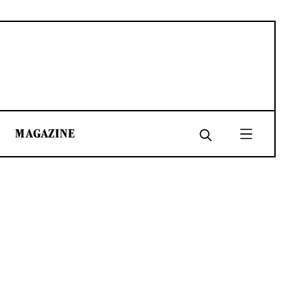
MAGAZINE
SHARE
SHARE