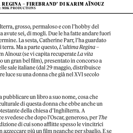
A REGINA – FIREBRAND’ DI KARIM AÏNOUZ
: MBK PRODUCTIONS
ilterra, grosso, permaloso e con l’hobby del
avute sei, di mogli. Due le ha fatte andare fuori
 termine. La sesta, Catherine Parr, l’ha guardato
i terra. Ma a parte questo,
L’ultima Regina –
rim Aïnouz (se vi capita recuperate
La vita
o un gran bel film), presentato in concorso a
le sale italiane (dal 29 maggio, distribuisce
are luce su una donna che già nel XVI secolo
e a pubblicare un libro a suo nome, cosa che
o culturale di questa donna che ebbe anche un
estante della chiesa d’Inghilterra. A
rice svedese che dopo l’Oscar, generoso, per
The
dizione di cui sono afflitte spesso le vincitrici
on azzeccare più un film neanche per sbaglio. E se