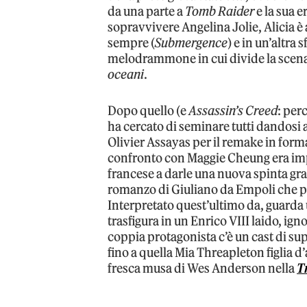
da una parte a
Tomb Raider
e la sua e
sopravvivere Angelina Jolie, Alicia 
sempre (
Submergence
) e in un’altra 
melodrammone in cui divide la scena
oceani
.
Dopo quello (e
Assassin’s Creed
: per
ha cercato di seminare tutti dandosi a
Olivier Assayas per il remake in forma
confronto con Maggie Cheung era impa
francese a darle una nuova spinta gra
romanzo di Giuliano da Empoli che par
Interpretato quest’ultimo da, guarda 
trasfigura in un Enrico VIII laido, ign
coppia protagonista c’è un cast di s
fino a quella Mia Threapleton figlia d
fresca musa di Wes Anderson nella
T