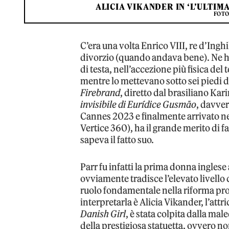
ALICIA VIKANDER IN ‘L’ULTIM
FOTO
C’era una volta Enrico VIII, re d’Ingh
divorzio (quando andava bene). Ne ha 
di testa, nell’accezione più fisica del
mentre lo mettevano sotto sei piedi d
Firebrand
, diretto dal brasiliano Ka
invisibile di Eurídice Gusmão
, davver
Cannes 2023 e finalmente arrivato nel
Vertice 360), ha il grande merito di f
sapeva il fatto suo.
Parr fu infatti la prima donna ingles
ovviamente tradisce l’elevato livell
ruolo fondamentale nella riforma prot
interpretarla è Alicia Vikander, l’att
Danish Girl
, è stata colpita dalla male
della prestigiosa statuetta, ovvero n