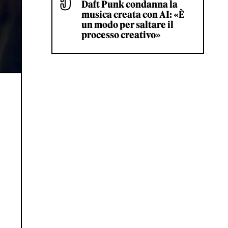
Daft Punk condanna la
musica creata con AI: «È
un modo per saltare il
processo creativo»