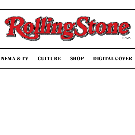
Rolling Stone Italia
INEMA & TV
CULTURE
SHOP
DIGITAL COVER