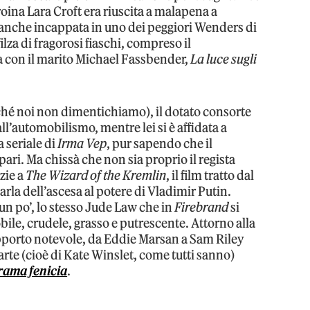
roina Lara Croft era riuscita a malapena a
è anche incappata in uno dei peggiori Wenders di
sfilza di fragorosi fiaschi, compreso il
 con il marito Michael Fassbender,
La luce sugli
ché noi non dimentichiamo), il dotato consorte
ll’automobilismo, mentre lei si è affidata a
 seriale di
Irma Vep
, pur sapendo che il
ri. Ma chissà che non sia proprio il regista
zie a
The Wizard of the Kremlin
, il film tratto dal
la dell’ascesa al potere di Vladimir Putin.
un po’, lo stesso Jude Law che in
Firebrand
si
obile, crudele, grasso e putrescente. Attorno alla
upporto notevole, da Eddie Marsan a Sam Riley
’arte (cioè di Kate Winslet, come tutti sanno)
rama fenicia
.