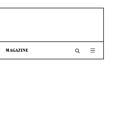
MAGAZINE
SHARE
SHARE