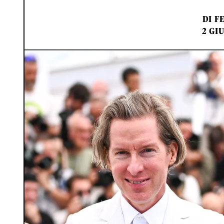
DI
F
2 GI