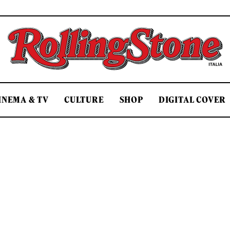
Rolling Stone Italia
INEMA & TV
CULTURE
SHOP
DIGITAL COVER