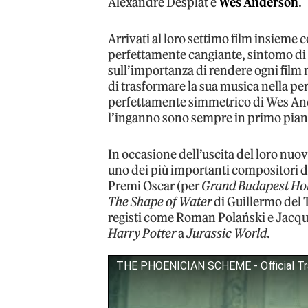
Alexandre Desplat e
Wes Anderson
.
Arrivati al loro settimo film insieme 
perfettamente cangiante, sintomo di 
sull’importanza di rendere ogni film ma
di trasformare la sua musica nella pe
perfettamente simmetrico di Wes Ande
l’inganno sono sempre in primo pian
In occasione dell’uscita del loro nuov
uno dei più importanti compositori 
Premi Oscar (per
Grand Budapest Ho
The Shape of Water
di Guillermo del 
registi come Roman Polański e Jacque
Harry Potter
a
Jurassic World
.
THE PHOENICIAN SCHEME - Official Trai