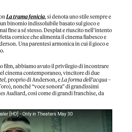
con
La trama fenicia
, si denota uno stile sempre e
un binomio indissolubile basato sul gioco e
i fine a sé stesso. Desplat e riuscito nell’intento
rfetta cornice che alimenta il cinema fiabesco e
rson. Una parentesi armonica in cui il gioco e
o.
o film, abbiamo avuto il privilegio di incontrare
del cinema contemporaneo, vincitore di due
tel
, proprio di Anderson, e
La forma dell’acqua –
Toro), nonché “voce sonora” di grandissimi
s Audiard, così come di grandi franchise, da
ler [HD] - Only in Theaters May 30