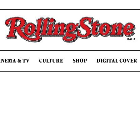
Rolling Stone Italia
INEMA & TV
CULTURE
SHOP
DIGITAL COVER