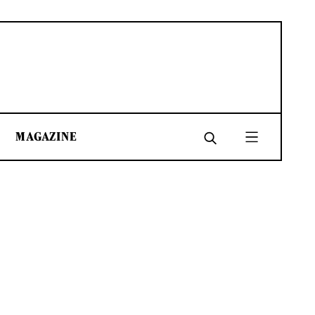
MAGAZINE
SHARE
SHARE