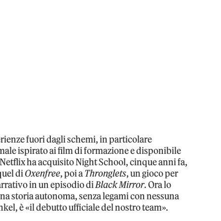
rienze fuori dagli schemi, in particolare
le ispirato ai film di formazione e disponibile
etflix ha acquisito Night School, cinque anni fa,
quel di
Oxenfree
, poi a
Thronglets
, un gioco per
rativo in un episodio di
Black Mirror
. Ora lo
na storia autonoma, senza legami con nessuna
kel, è «il debutto ufficiale del nostro team».