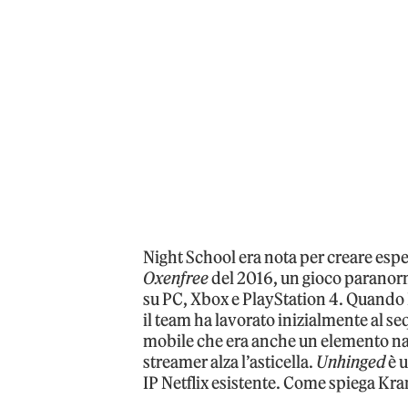
Night School era nota per creare espe
Oxenfree
del 2016, un gioco paranorma
su PC, Xbox e PlayStation 4. Quando N
il team ha lavorato inizialmente al se
mobile che era anche un elemento nar
streamer alza l’asticella.
Unhinged
è u
IP Netflix esistente. Come spiega Kran