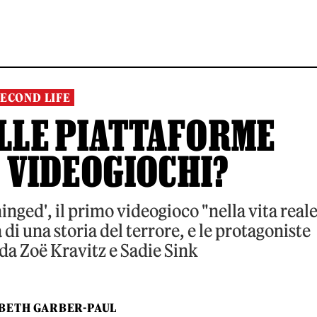
SECOND LIFE
ELLE PIATTAFORME
 VIDEOGIOCHI?
inged', il primo videogioco "nella vita real
a di una storia del terrore, e le protagoniste
da Zoë Kravitz e Sadie Sink
ABETH GARBER-PAUL