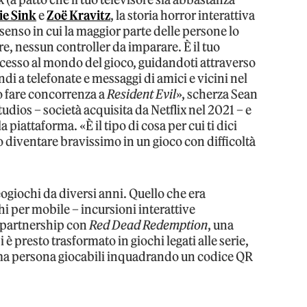
ie Sink
e
Zoë Kravitz
, la storia horror interattiva
enso in cui la maggior parte delle persone lo
, nessun controller da imparare. È il tuo
cesso al mondo del gioco, guidandoti attraverso
di a telefonate e messaggi di amici e vicini nel
o fare concorrenza a
Resident Evil
», scherza Sean
dios – società acquisita da Netflix nel 2021 – e
 piattaforma. «È il tipo di cosa per cui ti dici
o diventare bravissimo in un gioco con difficoltà
ogiochi da diversi anni. Quello che era
i per mobile – incursioni interattive
 partnership con
Red Dead Redemption
, una
si è presto trasformato in giochi legati alle serie,
ima persona giocabili inquadrando un codice QR