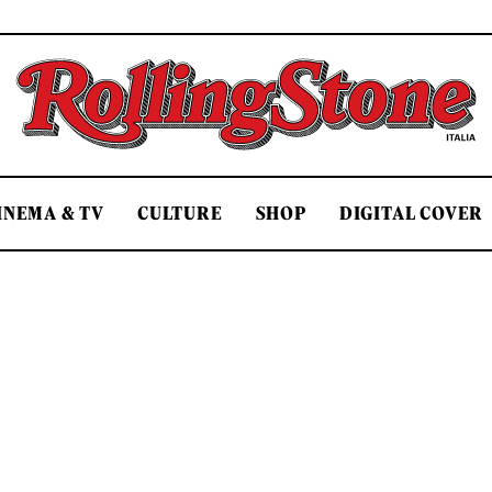
Rolling Stone Italia
INEMA & TV
CULTURE
SHOP
DIGITAL COVER