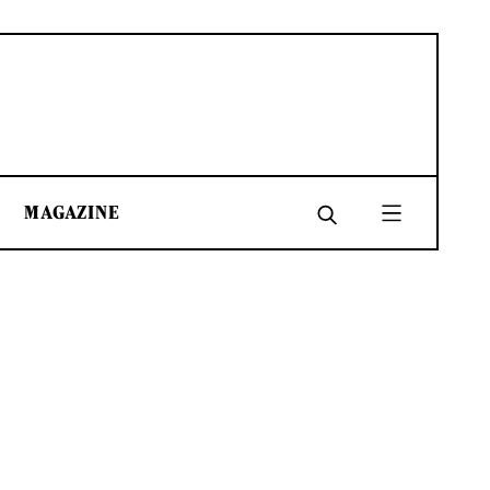
MAGAZINE
SHARE
SHARE