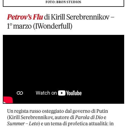
FOTO: BRON STUDIOS
Petrov’s Flu
di Kirill Serebrennikov –
1° marzo (IWonderfull)
Un regista russo osteggiato dal governo di Putin
(Kirill Serebrennikov, autore di
Parola di Dio
e
Summer – Leto
) e un tema di profetica attualità: in