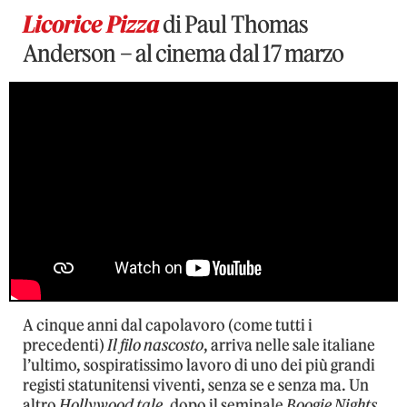
Licorice Pizza
di Paul Thomas
Anderson – al cinema dal 17 marzo
A cinque anni dal capolavoro (come tutti i
precedenti)
Il filo nascosto
, arriva nelle sale italiane
l’ultimo, sospiratissimo lavoro di uno dei più grandi
registi statunitensi viventi, senza se e senza ma. Un
altro
Hollywood tale
, dopo il seminale
Boogie Nights
,