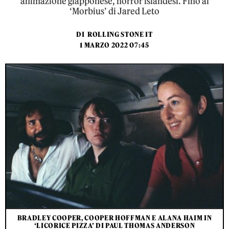
animazione giapponese, horror islandesi. Fino al
‘Morbius’ di Jared Leto
DI
ROLLING STONE IT
1 MARZO 2022 07:45
BRADLEY COOPER, COOPER HOFFMAN E ALANA HAIM IN
‘LICORICE PIZZA’ DI PAUL THOMAS ANDERSON