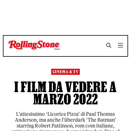
TEMPO DI LETTURA 13 MINUTI
TEMPO DI LETTURA 13 MINUTI
SHARE
SHARE
CINEMA & TV
I FILM DA VEDERE A
MARZO 2022
L’attesissimo ‘Licorice Pizza’ di Paul Thomas
Anderson, ma anche l’überdark ‘The Batman’
starring Robert Pattinson, rom com italiane,