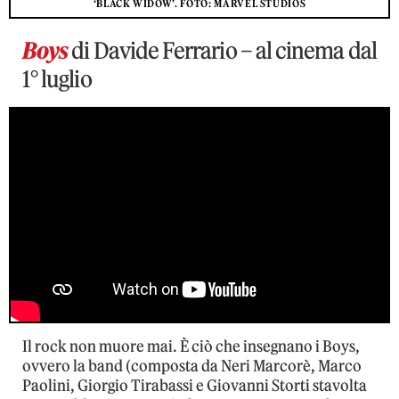
‘BLACK WIDOW’. FOTO: MARVEL STUDIOS
Boys
di Davide Ferrario – al cinema dal
1° luglio
Il rock non muore mai. È ciò che insegnano i Boys,
ovvero la band (composta da Neri Marcorè, Marco
Paolini, Giorgio Tirabassi e Giovanni Storti stavolta