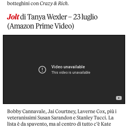
botteghini con
Crazy & Rich
.
Jolt
di Tanya Wexler – 23 luglio
(Amazon Prime Video)
Bobby Cannavale, Jai Courtney, Laverne Cox, più i
veteranissimi Susan Sarandon e Stanley Tucci. La
lista è da spavento, ma al centro di tutto c’è Kate