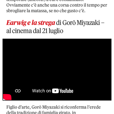
Ovviamente c’è anche una corsa contro il tempo per
sbrogliare la matassa, se no che gusto c’è.
Earwig e la strega
di Gorō Miyazaki –
al cinema dal 21 luglio
Figlio d’arte, Gorō Miyazaki si riconferma l’erede
della tradizione di famiglia girato, in