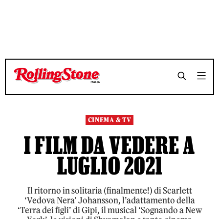
TEMPO DI LETTURA 12 MINUTI
TEMPO DI LETTURA 12 MINUTI
SHARE
SHARE
CINEMA & TV
I FILM DA VEDERE A
LUGLIO 2021
Il ritorno in solitaria (finalmente!) di Scarlett
‘Vedova Nera’ Johansson, l’adattamento della
‘Terra dei figli’ di Gipi, il musical ‘Sognando a New