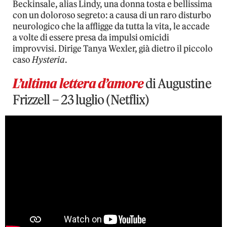
Beckinsale, alias Lindy, una donna tosta e bellissima
con un doloroso segreto: a causa di un raro disturbo
neurologico che la affligge da tutta la vita, le accade
a volte di essere presa da impulsi omicidi
improvvisi. Dirige Tanya Wexler, già dietro il piccolo
caso
Hysteria
.
L’ultima lettera d’amore
di Augustine
Frizzell – 23 luglio (Netflix)