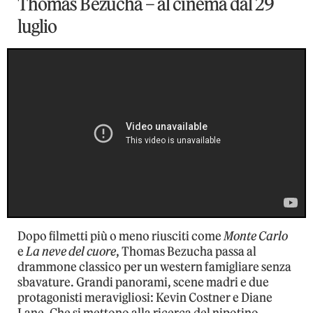
Thomas Bezucha – al cinema dal 29
luglio
Dopo filmetti più o meno riusciti come
Monte Carlo
e
La neve del cuore
, Thomas Bezucha passa al
drammone classico per un western famigliare senza
sbavature. Grandi panorami, scene madri e due
protagonisti meravigliosi: Kevin Costner e Diane
Lane. Che si mettono alla ricerca del nipotino