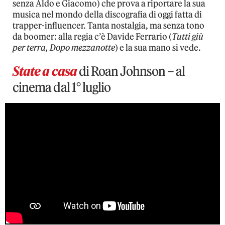
senza Aldo e Giacomo) che prova a riportare la sua
musica nel mondo della discografia di oggi fatta di
trapper-influencer. Tanta nostalgia, ma senza tono
da boomer: alla regia c’è Davide Ferrario (
Tutti giù
per terra, Dopo mezzanotte
) e la sua mano si vede.
State a casa
di Roan Johnson – al
cinema dal 1° luglio