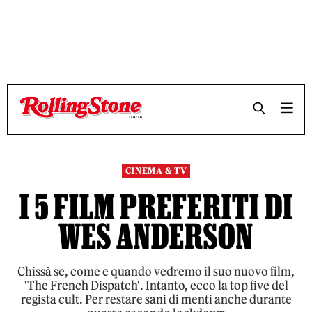
TEMPO DI LETTURA 4 MINUTI
TEMPO DI LETTURA 4 MINUTI
SHARE
SHARE
CINEMA & TV
I 5 FILM PREFERITI DI
WES ANDERSON
Chissà se, come e quando vedremo il suo nuovo film,
'The French Dispatch'. Intanto, ecco la top five del
regista cult. Per restare sani di menti anche durante