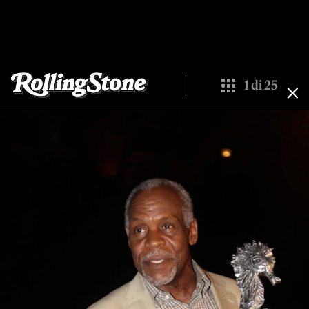
1
di
25
Show All Thumbna