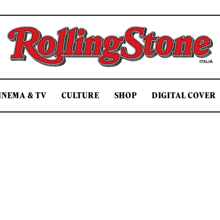
Rolling Stone Italia
INEMA & TV
CULTURE
SHOP
DIGITAL COVER