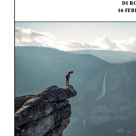
DI
RO
16 FEB