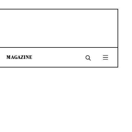
MAGAZINE
SHARE
SHARE