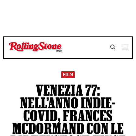
TEMPO DI LETTURA 6 MINUTI
TEMPO DI LETTURA 6 MINUTI
SHARE
SHARE
FILM
VENEZIA 77:
NELL’ANNO INDIE-
COVID, FRANCES
MCDORMAND CON LE