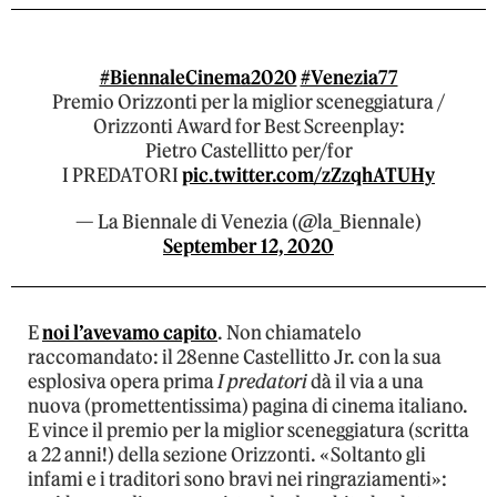
#BiennaleCinema2020
#Venezia77
Premio Orizzonti per la miglior sceneggiatura /
Orizzonti Award for Best Screenplay:
Pietro Castellitto per/for
I PREDATORI
pic.twitter.com/zZzqhATUHy
— La Biennale di Venezia (@la_Biennale)
September 12, 2020
E
noi l’avevamo capito
. Non chiamatelo
raccomandato: il 28enne Castellitto Jr. con la sua
esplosiva opera prima
I predatori
dà il via a una
nuova (promettentissima) pagina di cinema italiano.
E vince il premio per la miglior sceneggiatura (scritta
a 22 anni!) della sezione Orizzonti. «Soltanto gli
infami e i traditori sono bravi nei ringraziamenti»: