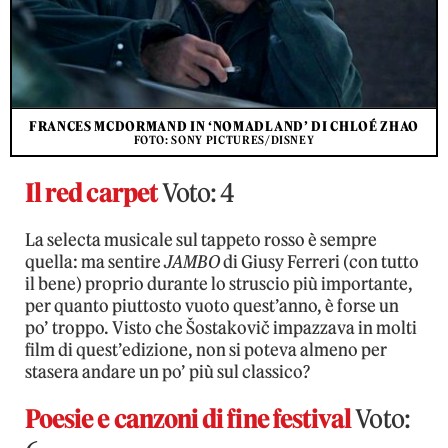
FRANCES MCDORMAND IN ‘NOMADLAND’ DI CHLOÉ ZHAO
FOTO: SONY PICTURES/DISNEY
Il red carpet
Voto: 4
La selecta musicale sul tappeto rosso è sempre
quella: ma sentire
JAMBO
di Giusy Ferreri (con tutto
il bene) proprio durante lo struscio più importante,
per quanto piuttosto vuoto quest’anno, è forse un
po’ troppo. Visto che Šostakovič impazzava in molti
film di quest’edizione, non si poteva almeno per
stasera andare un po’ più sul classico?
Poesie e canzoni di fine festival
Voto: