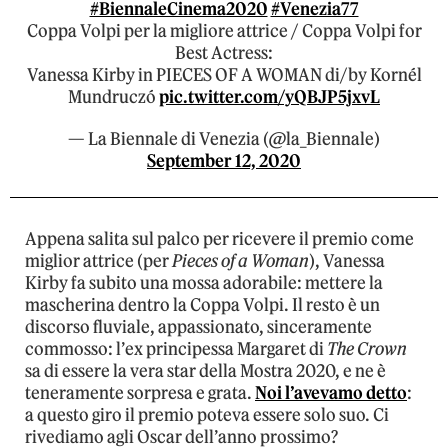
#BiennaleCinema2020
#Venezia77
Coppa Volpi per la migliore attrice / Coppa Volpi for
Best Actress:
Vanessa Kirby in PIECES OF A WOMAN di/by Kornél
Mundruczó
pic.twitter.com/yQBJP5jxvL
— La Biennale di Venezia (@la_Biennale)
September 12, 2020
Appena salita sul palco per ricevere il premio come
miglior attrice (per
Pieces of a Woman
), Vanessa
Kirby fa subito una mossa adorabile: mettere la
mascherina dentro la Coppa Volpi. Il resto è un
discorso fluviale, appassionato, sinceramente
commosso: l’ex principessa Margaret di
The Crown
sa di essere la vera star della Mostra 2020, e ne è
teneramente sorpresa e grata.
Noi l’avevamo detto
:
a questo giro il premio poteva essere solo suo. Ci
rivediamo agli Oscar dell’anno prossimo?