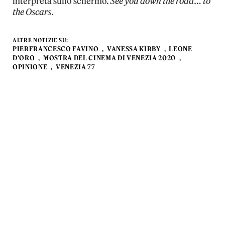
interpreta sullo schermo.
See you down the road
…
to
the Oscars
.
ALTRE NOTIZIE SU:
PIERFRANCESCO FAVINO
VANESSA KIRBY
LEONE
D'ORO
MOSTRA DEL CINEMA DI VENEZIA 2020
OPINIONE
VENEZIA 77