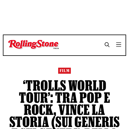
TEMPO DI LETTURA 4 MINUTI
TEMPO DI LETTURA 4 MINUTI
SHARE
SHARE
FILM
‘TROLLS WORLD
TOUR’: TRA POP E
ROCK, VINCE LA
STORIA (SUI GENERIS