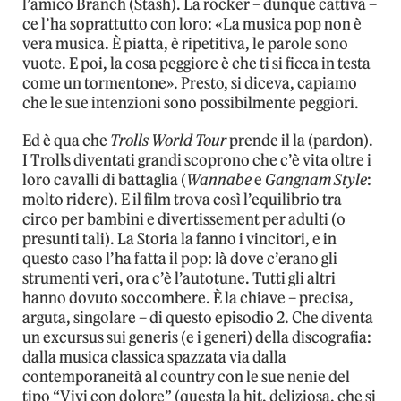
l’amico Branch (Stash). La rocker – dunque cattiva –
ce l’ha soprattutto con loro: «La musica pop non è
vera musica. È piatta, è ripetitiva, le parole sono
vuote. E poi, la cosa peggiore è che ti si ficca in testa
come un tormentone». Presto, si diceva, capiamo
che le sue intenzioni sono possibilmente peggiori.
Ed è qua che
Trolls World Tour
prende il la (pardon).
I Trolls diventati grandi scoprono che c’è vita oltre i
loro cavalli di battaglia (
Wannabe
e
Gangnam Style
:
molto ridere). E il film trova così l’equilibrio tra
circo per bambini e divertissement per adulti (o
presunti tali). La Storia la fanno i vincitori, e in
questo caso l’ha fatta il pop: là dove c’erano gli
strumenti veri, ora c’è l’autotune. Tutti gli altri
hanno dovuto soccombere. È la chiave – precisa,
arguta, singolare – di questo episodio 2. Che diventa
un excursus sui generis (e i generi) della discografia:
dalla musica classica spazzata via dalla
contemporaneità al country con le sue nenie del
tipo “Vivi con dolore” (questa la hit, deliziosa, che si