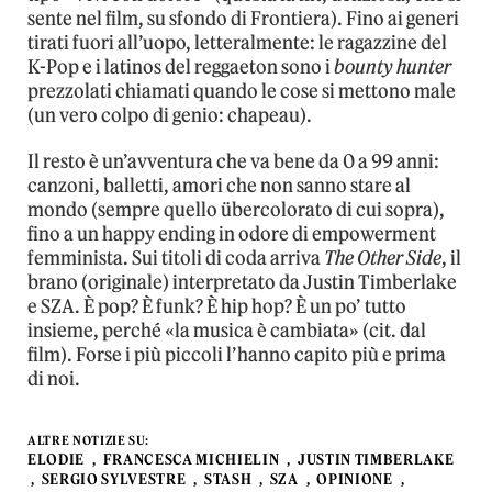
sente nel film, su sfondo di Frontiera). Fino ai generi
tirati fuori all’uopo, letteralmente: le ragazzine del
K-Pop e i latinos del reggaeton sono i
bounty hunter
prezzolati chiamati quando le cose si mettono male
(un vero colpo di genio: chapeau).
Il resto è un’avventura che va bene da 0 a 99 anni:
canzoni, balletti, amori che non sanno stare al
mondo (sempre quello übercolorato di cui sopra),
fino a un happy ending in odore di empowerment
femminista. Sui titoli di coda arriva
The Other Side
, il
brano (originale) interpretato da Justin Timberlake
e SZA. È pop? È funk? È hip hop? È un po’ tutto
insieme, perché «la musica è cambiata» (cit. dal
film). Forse i più piccoli l’hanno capito più e prima
di noi.
ALTRE NOTIZIE SU:
ELODIE
FRANCESCA MICHIELIN
JUSTIN TIMBERLAKE
SERGIO SYLVESTRE
STASH
SZA
OPINIONE