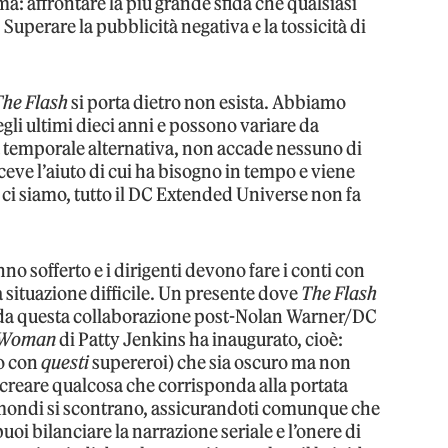
a: affrontare la più grande sfida che qualsiasi
uperare la pubblicità negativa e la tossicità di
The Flash
si porta dietro non esista. Abbiamo
gli ultimi dieci anni e possono variare da
nea temporale alternativa, non accade nessuno di
iceve l’aiuto di cui ha bisogno in tempo e viene
he ci siamo, tutto il DC Extended Universe non fa
no sofferto e i dirigenti devono fare i conti con
a situazione difficile. Un presente dove
The Flash
ito da questa collaborazione post-Nolan Warner/DC
 Woman
di Patty Jenkins ha inaugurato, cioè:
io con
questi
supereroi) che sia oscuro ma non
 creare qualcosa che corrisponda alla portata
 i mondi si scontrano, assicurandoti comunque che
uoi bilanciare la narrazione seriale e l’onere di