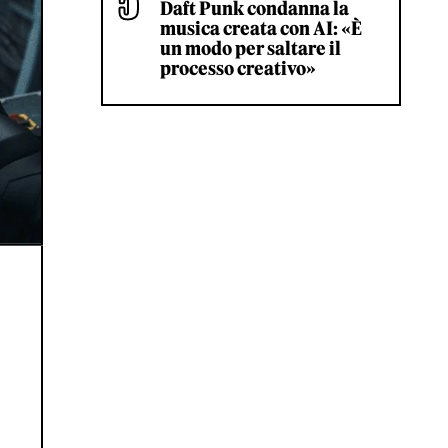
Daft Punk condanna la
musica creata con AI: «È
un modo per saltare il
processo creativo»