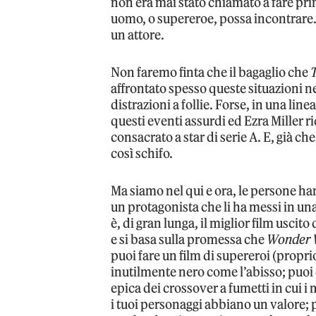
non era mai stato chiamato a fare prim
uomo, o supereroe, possa incontrare. S
un attore.
Non faremo finta che il bagaglio che
affrontato spesso queste situazioni ne
distrazioni a follie. Forse, in una li
questi eventi assurdi ed Ezra Miller r
consacrato a star di serie A. E, già c
così schifo.
Ma siamo nel qui e ora, le persone han
un protagonista che li ha messi in un
è, di gran lunga, il miglior film usc
e si basa sulla promessa che
Wonder
puoi fare un film di supereroi (propr
inutilmente nero come l’abisso; puoi
epica dei crossover a fumetti in cui
i tuoi personaggi abbiano un valore; p