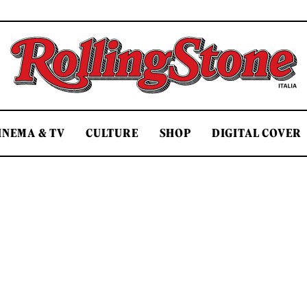
Rolling Stone Italia
INEMA & TV
CULTURE
SHOP
DIGITAL COVER