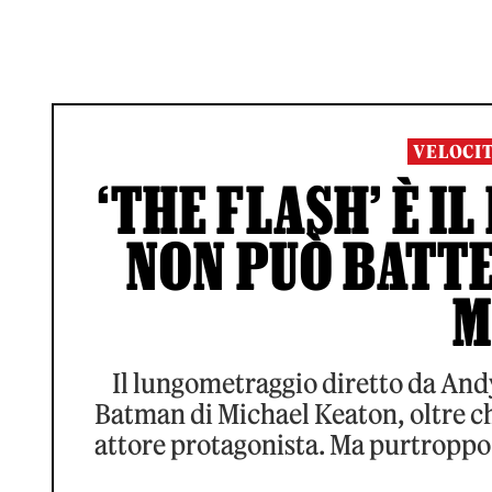
VELOCIT
‘THE FLASH’ È I
NON PUÒ BATTER
M
Il lungometraggio diretto da Andy 
Batman di Michael Keaton, oltre ch
attore protagonista. Ma purtroppo