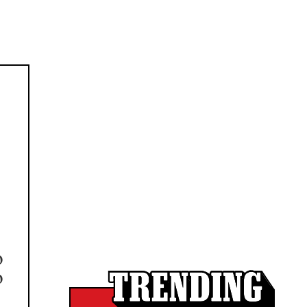
A
o
o