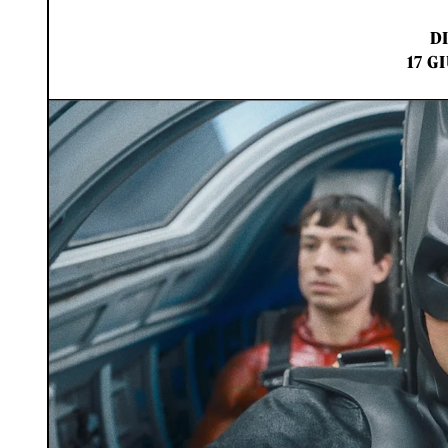
D
17 G