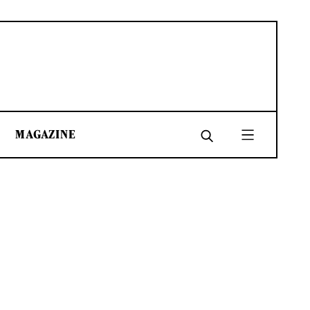
MAGAZINE
SHARE
SHARE