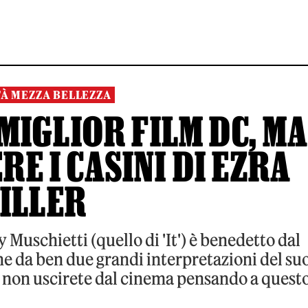
À MEZZA BELLEZZA
L MIGLIOR FILM DC, M
E I CASINI DI EZRA
ILLER
Muschietti (quello di 'It') è benedetto dal
e da ben due grandi interpretazioni del su
 non uscirete dal cinema pensando a quest