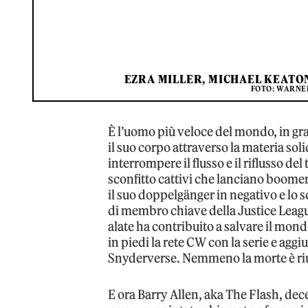
EZRA MILLER, MICHAEL KEATON 
FOTO: WARNER
È l’uomo più veloce del mondo, in gra
il suo corpo attraverso la materia sol
interrompere il flusso e il riflusso d
sconfitto cattivi che lanciano boomer
il suo doppelgänger in negativo e lo s
di membro chiave della Justice Leagu
alate ha contribuito a salvare il mond
in piedi la rete CW con la serie e aggi
Snyderverse. Nemmeno la morte è rius
E ora Barry Allen, aka The Flash, dec