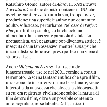
Katsuhiro Ōtomo, autore di
Akira
, a
JoJo’s Bizarre
Adventure
. Già il suo debutto contiene il DNA che
avrebbe caratterizzato tutta la sua, troppo breve,
produzione: una superficie anime e un contenuto
adulto, sofisticato, perturbante. Nel caso di
Perfect
Blue
, un thriller psicologico hitchcockiano
alimentato dalla nascente paranoia digitale. La
protagonista, un’ex cantante pop diventata attrice, è
inseguita da un fan ossessivo, mentre la sua psiche
inizia a disfarsi dopo aver preso parte a una scena di
stupro sul set.
Anche
Millennium Actress
, il suo secondo
lungometraggio, uscito nel 2001, comincia con un
terremoto. La scena fantascientifica che apre il film,
un’astronauta in partenza da una base lunare, viene
interrotta da una scossa che blocca la videocassetta
su cui era registrata, rivelandone subito la natura di
film dentro il film, oltre a un possibile contenuto
autobiografico, forse latente. Da lì, gli strati