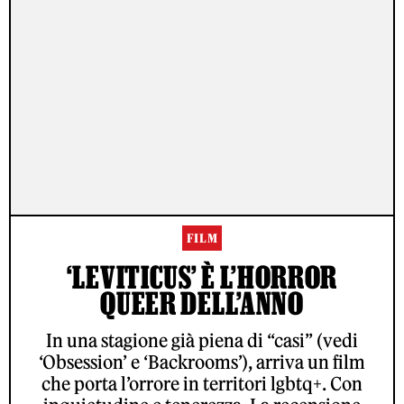
FILM
‘LEVITICUS’ È L’HORROR
QUEER DELL’ANNO
In una stagione già piena di “casi” (vedi
‘Obsession’ e ‘Backrooms’), arriva un film
che porta l’orrore in territori lgbtq+. Con