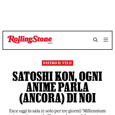
TEMPO DI LETTURA 10 MINUTI
TEMPO DI LETTURA 10 MINUTI
SHARE
SHARE
DIETRO IL VELO
SATOSHI KON, OGNI
ANIME PARLA
(ANCORA) DI NOI
Esce oggi in sala (e solo per tre giorni) 'Millennium