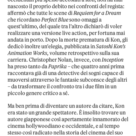
nascosto il proprio debito nei confronti del regista:
affermò che tutte le scene di
Requiem for a Dream
che ricordano
Perfect Blue
sono omaggi a
quest’ultimo, del quale tra l’altro dichiarò di voler
realizzare una versione live action, per fortuna mai
andata in porto. Dopo la morte prematura di Kon, gli
dedicò inoltre un’elegia, pubblicata in
Satoshi Kon’s
Animation Works
, volume retrospettivo sulla sua
carriera. Christopher Nolan, invece, con
Inception
ha preso tanto da
Paprika
– che quattro anni prima
raccontava già di una detective dei sogni capace di
muoversi attraverso le fantasie subconsce degli altri
– da trasformare il confronto tra i due film in un
piccolo genere critico a sé.
Ma ben prima di diventare un autore da citare, Kon
era stato un grande spettatore. È insolito trovare un
autore giapponese così apertamente innamorato del
cinema hollywoodiano e occidentale, e al tempo
stesso così radicato nella storia del cinema del suo