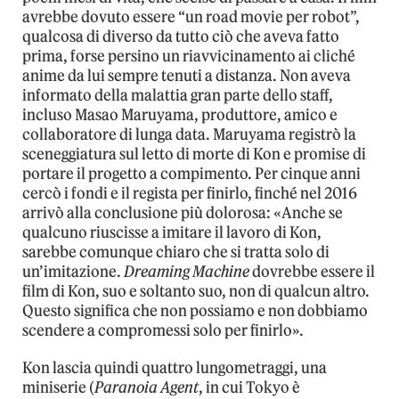
avrebbe dovuto essere “un road movie per robot”,
qualcosa di diverso da tutto ciò che aveva fatto
prima, forse persino un riavvicinamento ai cliché
anime da lui sempre tenuti a distanza. Non aveva
informato della malattia gran parte dello staff,
incluso Masao Maruyama, produttore, amico e
collaboratore di lunga data. Maruyama registrò la
sceneggiatura sul letto di morte di Kon e promise di
portare il progetto a compimento. Per cinque anni
cercò i fondi e il regista per finirlo, finché nel 2016
arrivò alla conclusione più dolorosa: «Anche se
qualcuno riuscisse a imitare il lavoro di Kon,
sarebbe comunque chiaro che si tratta solo di
un’imitazione.
Dreaming Machine
dovrebbe essere il
film di Kon, suo e soltanto suo, non di qualcun altro.
Questo significa che non possiamo e non dobbiamo
scendere a compromessi solo per finirlo».
Kon lascia quindi quattro lungometraggi, una
miniserie (
Paranoia Agent
, in cui Tokyo è