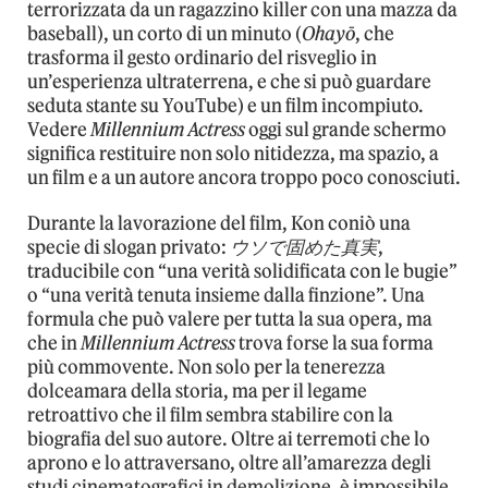
terrorizzata da un ragazzino killer con una mazza da
baseball), un corto di un minuto (
Ohayō
, che
trasforma il gesto ordinario del risveglio in
un’esperienza ultraterrena, e che si può guardare
seduta stante su YouTube) e un film incompiuto.
Vedere
Millennium Actress
oggi sul grande schermo
significa restituire non solo nitidezza, ma spazio, a
un film e a un autore ancora troppo poco conosciuti.
Durante la lavorazione del film, Kon coniò una
specie di slogan privato:
ウソで固めた真実
,
traducibile con “una verità solidificata con le bugie”
o “una verità tenuta insieme dalla finzione”. Una
formula che può valere per tutta la sua opera, ma
che in
Millennium Actress
trova forse la sua forma
più commovente. Non solo per la tenerezza
dolceamara della storia, ma per il legame
retroattivo che il film sembra stabilire con la
biografia del suo autore. Oltre ai terremoti che lo
aprono e lo attraversano, oltre all’amarezza degli
studi cinematografici in demolizione, è impossibile