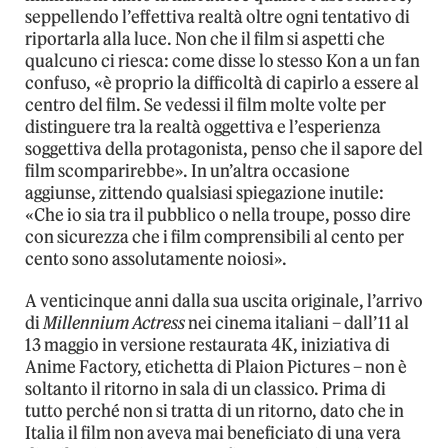
seppellendo l’effettiva realtà oltre ogni tentativo di
riportarla alla luce. Non che il film si aspetti che
qualcuno ci riesca: come disse lo stesso Kon a un fan
confuso, «è proprio la difficoltà di capirlo a essere al
centro del film. Se vedessi il film molte volte per
distinguere tra la realtà oggettiva e l’esperienza
soggettiva della protagonista, penso che il sapore del
film scomparirebbe». In un’altra occasione
aggiunse, zittendo qualsiasi spiegazione inutile:
«Che io sia tra il pubblico o nella troupe, posso dire
con sicurezza che i film comprensibili al cento per
cento sono assolutamente noiosi».
A venticinque anni dalla sua uscita originale, l’arrivo
di
Millennium Actress
nei cinema italiani – dall’11 al
13 maggio in versione restaurata 4K, iniziativa di
Anime Factory, etichetta di Plaion Pictures – non è
soltanto il ritorno in sala di un classico. Prima di
tutto perché non si tratta di un ritorno, dato che in
Italia il film non aveva mai beneficiato di una vera