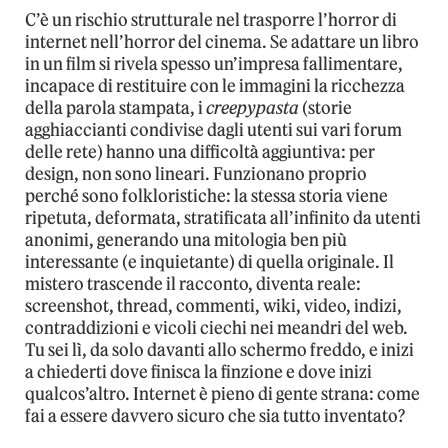
C’è un rischio strutturale nel trasporre l’horror di
internet nell’horror del cinema. Se adattare un libro
in un film si rivela spesso un’impresa fallimentare,
incapace di restituire con le immagini la ricchezza
della parola stampata, i
creepypasta
(storie
agghiaccianti condivise dagli utenti sui vari forum
delle rete) hanno una difficoltà aggiuntiva: per
design, non sono lineari. Funzionano proprio
perché sono folkloristiche: la stessa storia viene
ripetuta, deformata, stratificata all’infinito da utenti
anonimi, generando una mitologia ben più
interessante (e inquietante) di quella originale. Il
mistero trascende il racconto, diventa reale:
screenshot, thread, commenti, wiki, video, indizi,
contraddizioni e vicoli ciechi nei meandri del web.
Tu sei lì, da solo davanti allo schermo freddo, e inizi
a chiederti dove finisca la finzione e dove inizi
qualcos’altro. Internet è pieno di gente strana: come
fai a essere davvero sicuro che sia tutto inventato?