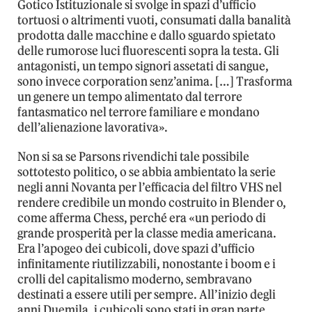
Gotico Istituzionale si svolge in spazi d’ufficio
tortuosi o altrimenti vuoti, consumati dalla banalità
prodotta dalle macchine e dallo sguardo spietato
delle rumorose luci fluorescenti sopra la testa. Gli
antagonisti, un tempo signori assetati di sangue,
sono invece corporation senz’anima. […] Trasforma
un genere un tempo alimentato dal terrore
fantasmatico nel terrore familiare e mondano
dell’alienazione lavorativa».
Non si sa se Parsons rivendichi tale possibile
sottotesto politico, o se abbia ambientato la serie
negli anni Novanta per l’efficacia del filtro VHS nel
rendere credibile un mondo costruito in Blender o,
come afferma Chess, perché era «un periodo di
grande prosperità per la classe media americana.
Era l’apogeo dei cubicoli, dove spazi d’ufficio
infinitamente riutilizzabili, nonostante i boom e i
crolli del capitalismo moderno, sembravano
destinati a essere utili per sempre. All’inizio degli
anni Duemila, i cubicoli sono stati in gran parte