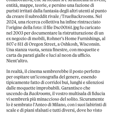
entità, mappe, teorie, e persino una fazione di
puristi irritati dalla fantasia degli altri utenti al punto
da creare il subreddit rivale /TrueBackrooms. Nel
2024, una ricerca collettiva ha infine rintracciato
l’origine della foto: il file Dsc00161.jpg fu caricato
nel 2003 per documentare la ristrutturazione di un
ex negozio di mobili, Rohner’s Home Furnishings, al
807 e 811 di Oregon Street, a Oshkosh, Wisconsin.
Una stanza vuota, senza finestre, con moquette e
carta da parati gialle e luci al neon da ufficio.
Nient’altro.
In realtà, il cinema sembrerebbe il posto perfetto
per ospitare un’iconografia del genere, essendo
tipicamente fatto di corridoi bui, lunghi e silenziosi
dalle moquette improbabili. Garantisco che
uscendo da
Backrooms
, il vostro multisala di fiducia
vi sembrerà più minaccioso del solito. Sicuramente
lo è sembrato l’Anteo di Milano, con i suoi labirinti di
scale e di piani sfalsati e tutti diversi, dove ho visto