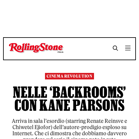
TEMPO DI LETTURA 12 MINUTI
TEMPO DI LETTURA 12 MINUTI
SHARE
SHARE
CINEMA REVOLUTION
NELLE ‘BACKROOMS’
CON KANE PARSONS
Arriva in sala l’esordio (starring Renate Reinsve e
Chiwetel Ejiofor) dell’autore-prodigio esploso su
Internet. Che ci dimostra che dobbiamo davvero