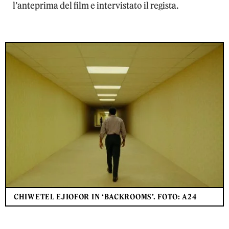
l’anteprima del film e intervistato il regista.
CHIWETEL EJIOFOR IN ‘BACKROOMS’. FOTO: A24