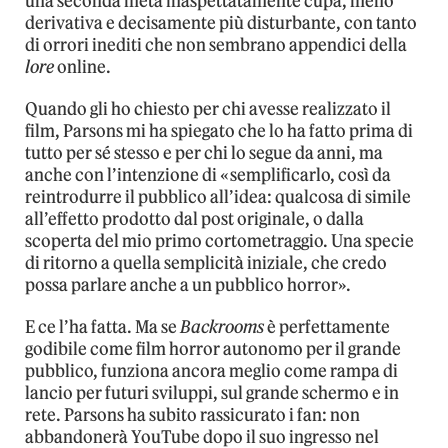
una seconda metà inaspettatamente cupa, meno
derivativa e decisamente più disturbante, con tanto
di orrori inediti che non sembrano appendici della
lore
online.
Quando gli ho chiesto per chi avesse realizzato il
film, Parsons mi ha spiegato che lo ha fatto prima di
tutto per sé stesso e per chi lo segue da anni, ma
anche con l’intenzione di «semplificarlo, così da
reintrodurre il pubblico all’idea: qualcosa di simile
all’effetto prodotto dal post originale, o dalla
scoperta del mio primo cortometraggio. Una specie
di ritorno a quella semplicità iniziale, che credo
possa parlare anche a un pubblico horror».
E ce l’ha fatta. Ma se
Backrooms
è perfettamente
godibile come film horror autonomo per il grande
pubblico, funziona ancora meglio come rampa di
lancio per futuri sviluppi, sul grande schermo e in
rete. Parsons ha subito rassicurato i fan: non
abbandonerà YouTube dopo il suo ingresso nel