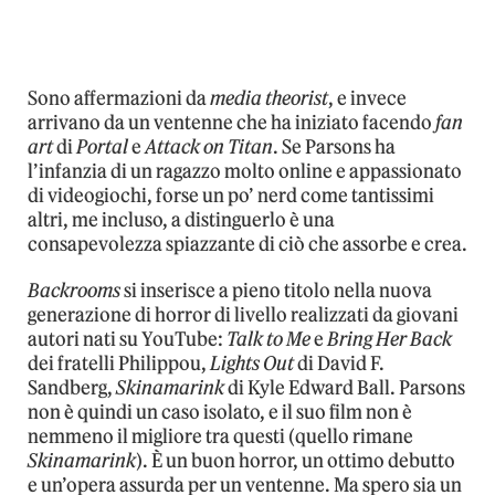
Sono affermazioni da
media theorist
, e invece
arrivano da un ventenne che ha iniziato facendo
fan
art
di
Portal
e
Attack on Titan
. Se Parsons ha
l’infanzia di un ragazzo molto online e appassionato
di videogiochi, forse un po’ nerd come tantissimi
altri, me incluso, a distinguerlo è una
consapevolezza spiazzante di ciò che assorbe e crea.
Backrooms
si inserisce a pieno titolo nella nuova
generazione di horror di livello realizzati da giovani
autori nati su YouTube:
Talk to Me
e
Bring Her Back
dei fratelli Philippou,
Lights Out
di David F.
Sandberg,
Skinamarink
di Kyle Edward Ball. Parsons
non è quindi un caso isolato, e il suo film non è
nemmeno il migliore tra questi (quello rimane
Skinamarink
). È un buon horror, un ottimo debutto
e un’opera assurda per un ventenne. Ma spero sia un