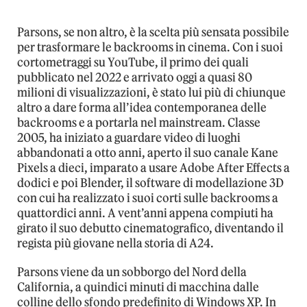
Parsons, se non altro, è la scelta più sensata possibile
per trasformare le backrooms in cinema. Con i suoi
cortometraggi su YouTube, il primo dei quali
pubblicato nel 2022 e arrivato oggi a quasi 80
milioni di visualizzazioni, è stato lui più di chiunque
altro a dare forma all’idea contemporanea delle
backrooms e a portarla nel mainstream. Classe
2005, ha iniziato a guardare video di luoghi
abbandonati a otto anni, aperto il suo canale Kane
Pixels a dieci, imparato a usare Adobe After Effects a
dodici e poi Blender, il software di modellazione 3D
con cui ha realizzato i suoi corti sulle backrooms a
quattordici anni. A vent’anni appena compiuti ha
girato il suo debutto cinematografico, diventando il
regista più giovane nella storia di A24.
Parsons viene da un sobborgo del Nord della
California, a quindici minuti di macchina dalle
colline dello sfondo predefinito di Windows XP. In