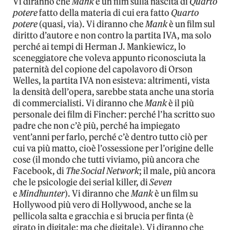
Vi diranno che
Mank
è un film sulla nascita di
Quarto
potere
fatto della materia di cui era fatto
Quarto
potere
(quasi, via). Vi diranno che
Mank
è un film sul
diritto d’autore e non contro la partita IVA, ma solo
perché ai tempi di Herman J. Mankiewicz, lo
sceneggiatore che voleva appunto riconosciuta la
paternità del copione del capolavoro di Orson
Welles, la partita IVA non esisteva: altrimenti, vista
la densità dell’opera, sarebbe stata anche una storia
di commercialisti. Vi diranno che
Mank
è il più
personale dei film di Fincher: perché l’ha scritto suo
padre che non c’è più, perché ha impiegato
vent’anni per farlo, perché c’è dentro tutto ciò per
cui va più matto, cioè l’ossessione per l’origine delle
cose (il mondo che tutti viviamo, più ancora che
Facebook, di
The Social Network
; il male, più ancora
che le psicologie dei serial killer, di
Seven
e
Mindhunter
). Vi diranno che
Mank
è un film su
Hollywood più vero di Hollywood, anche se la
pellicola salta e gracchia e si brucia per finta (è
girato in digitale: ma che digitale). Vi diranno che