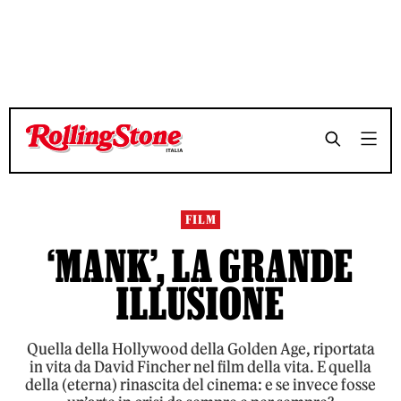
TEMPO DI LETTURA 7 MINUTI
TEMPO DI LETTURA 7 MINUTI
SHARE
SHARE
FILM
‘MANK’, LA GRANDE
ILLUSIONE
Quella della Hollywood della Golden Age, riportata
in vita da David Fincher nel film della vita. E quella
della (eterna) rinascita del cinema: e se invece fosse