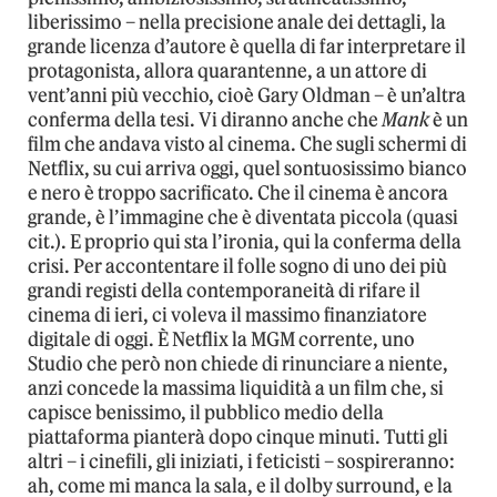
liberissimo – nella precisione anale dei dettagli, la
grande licenza d’autore è quella di far interpretare il
protagonista, allora quarantenne, a un attore di
vent’anni più vecchio, cioè Gary Oldman – è un’altra
conferma della tesi. Vi diranno anche che
Mank
è un
film che andava visto al cinema. Che sugli schermi di
Netflix, su cui arriva oggi, quel sontuosissimo bianco
e nero è troppo sacrificato. Che il cinema è ancora
grande, è l’immagine che è diventata piccola (quasi
cit.). E proprio qui sta l’ironia, qui la conferma della
crisi. Per accontentare il folle sogno di uno dei più
grandi registi della contemporaneità di rifare il
cinema di ieri, ci voleva il massimo finanziatore
digitale di oggi. È Netflix la MGM corrente, uno
Studio che però non chiede di rinunciare a niente,
anzi concede la massima liquidità a un film che, si
capisce benissimo, il pubblico medio della
piattaforma pianterà dopo cinque minuti. Tutti gli
altri – i cinefili, gli iniziati, i feticisti – sospireranno:
ah, come mi manca la sala, e il dolby surround, e la