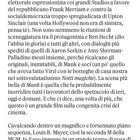
elettorale espressionista coi grandi Studios a favore
del repubblicano Frank Merriam e contro la
socialdemocrazia troppo spregiudicata di Upton
Sinclair (una volta Hollywood non era di sinistra,
pensa te). Non sono nemmeno le riunioni di
sceneggiatura tra il protagonista e Ben Hecht (dio
l’abbia in gloria) e tutti gli altri, con dialoghi più
spediti di quelli di Aaron Sorkin e Amy Sherman-
Palladino messi insieme, perché ricalcano gli
originali, inimitabili, di Mank e soci (un po’ quello
che aveva fatto Virzì con le botteghe di casa nostra
nel sottovalutatissimo
Notti magiche
). La scena più
bella di
Mank
è quella che fa probabilmente
inorridire tutti i lavoratori dello spettacolo di ieri,
oggi e domani. E che ci dice, una volta di più, che
questo è un grande film sulla congenita crisi del
cinema.
Cavalcando dentro un magnifico e forsennato piano
sequenza, Louis B. Mayer, cioè la seconda M della
MGM, fa il suo ingresso in un grande teatro di posa di