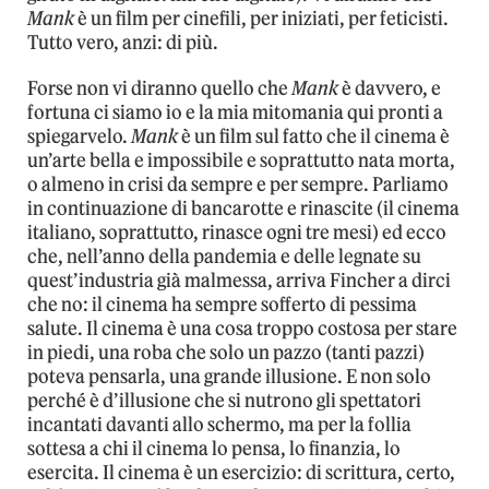
Mank
è un film per cinefili, per iniziati, per feticisti.
Tutto vero, anzi: di più.
Forse non vi diranno quello che
Mank
è davvero, e
fortuna ci siamo io e la mia mitomania qui pronti a
spiegarvelo.
Mank
è un film sul fatto che il cinema è
un’arte bella e impossibile e soprattutto nata morta,
o almeno in crisi da sempre e per sempre. Parliamo
in continuazione di bancarotte e rinascite (il cinema
italiano, soprattutto, rinasce ogni tre mesi) ed ecco
che, nell’anno della pandemia e delle legnate su
quest’industria già malmessa, arriva Fincher a dirci
che no: il cinema ha sempre sofferto di pessima
salute. Il cinema è una cosa troppo costosa per stare
in piedi, una roba che solo un pazzo (tanti pazzi)
poteva pensarla, una grande illusione. E non solo
perché è d’illusione che si nutrono gli spettatori
incantati davanti allo schermo, ma per la follia
sottesa a chi il cinema lo pensa, lo finanzia, lo
esercita. Il cinema è un esercizio: di scrittura, certo,