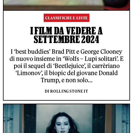
CLASSIFICHE E LISTE
I FILM DA VEDERE A
SETTEMBRE 2024
I ‘best buddies’ Brad Pitt e George Clooney
di nuovo insieme in ‘Wolfs – Lupi solitari’. E
poi il sequel di ‘Beetlejuice’, il carrèriano
‘Limonov’, il biopic del giovane Donald
Trump, e non solo…
DI ROLLING STONE IT