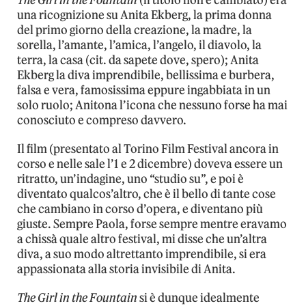
The Girl in the Fountain
(il titolo non è cambiato) era
una ricognizione su Anita Ekberg, la prima donna
del primo giorno della creazione, la madre, la
sorella, l’amante, l’amica, l’angelo, il diavolo, la
terra, la casa (cit. da sapete dove, spero); Anita
Ekberg la diva imprendibile, bellissima e burbera,
falsa e vera, famosissima eppure ingabbiata in un
solo ruolo; Anitona l’icona che nessuno forse ha mai
conosciuto e compreso davvero.
Il film (presentato al Torino Film Festival ancora in
corso e nelle sale l’1 e 2 dicembre) doveva essere un
ritratto, un’indagine, uno “studio su”, e poi è
diventato qualcos’altro, che è il bello di tante cose
che cambiano in corso d’opera, e diventano più
giuste. Sempre Paola, forse sempre mentre eravamo
a chissà quale altro festival, mi disse che un’altra
diva, a suo modo altrettanto imprendibile, si era
appassionata alla storia invisibile di Anita.
The Girl in the Fountain
si è dunque idealmente