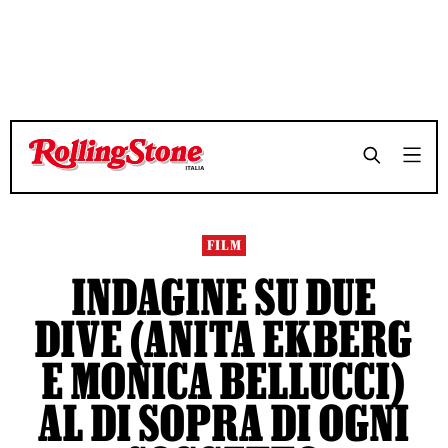
TEMPO DI LETTURA 6 MINUTI
TEMPO DI LETTURA 6 MINUTI
SHARE
SHARE
FILM
INDAGINE SU DUE
DIVE (ANITA EKBERG
E MONICA BELLUCCI)
AL DI SOPRA DI OGNI