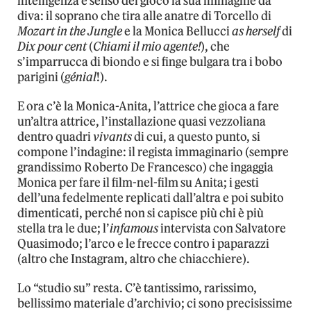
intelligenza e senso del gioco la sua immagine da
diva: il soprano che tira alle anatre di Torcello di
Mozart in the Jungle
e la Monica Bellucci
as herself
di
Dix pour cent
(
Chiami il mio agente!
), che
s’imparrucca di biondo e si finge bulgara tra i bobo
parigini (
génial
!).
E ora c’è la Monica-Anita, l’attrice che gioca a fare
un’altra attrice, l’installazione quasi vezzoliana
dentro quadri
vivants
di cui, a questo punto, si
compone l’indagine: il regista immaginario (sempre
grandissimo Roberto De Francesco) che ingaggia
Monica per fare il film-nel-film su Anita; i gesti
dell’una fedelmente replicati dall’altra e poi subito
dimenticati, perché non si capisce più chi è più
stella tra le due; l’
infamous
intervista con Salvatore
Quasimodo; l’arco e le frecce contro i paparazzi
(altro che Instagram, altro che chiacchiere).
Lo “studio su” resta. C’è tantissimo, rarissimo,
bellissimo materiale d’archivio; ci sono precisissime