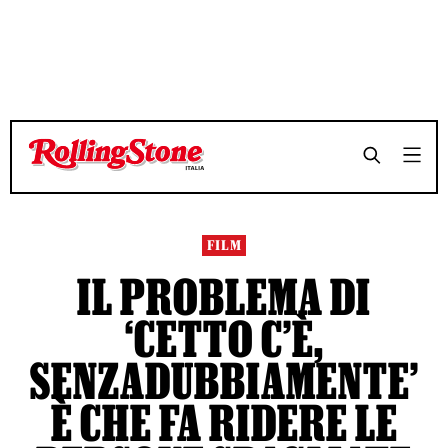
TEMPO DI LETTURA 8 MINUTI
TEMPO DI LETTURA 8 MINUTI
SHARE
SHARE
FILM
IL PROBLEMA DI
‘CETTO C’È,
SENZADUBBIAMENTE’
È CHE FA RIDERE LE