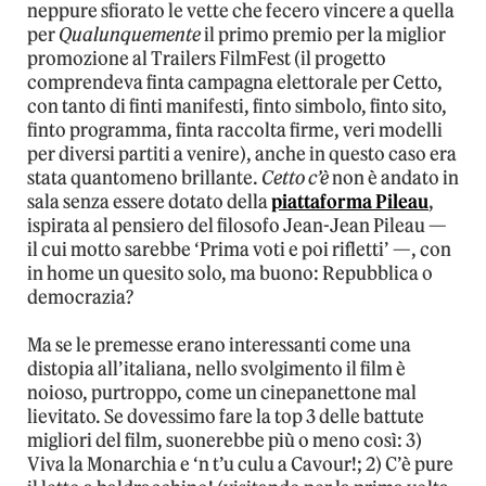
neppure sfiorato le vette che fecero vincere a quella
per
Qualunquemente
il primo premio per la miglior
promozione al Trailers FilmFest (il progetto
comprendeva finta campagna elettorale per Cetto,
con tanto di finti manifesti, finto simbolo, finto sito,
finto programma, finta raccolta firme, veri modelli
per diversi partiti a venire), anche in questo caso era
stata quantomeno brillante.
Cetto c’è
non è andato in
sala senza essere dotato della
piattaforma Pileau
,
ispirata al pensiero del filosofo Jean-Jean Pileau —
il cui motto sarebbe ‘Prima voti e poi rifletti’ —, con
in home un quesito solo, ma buono: Repubblica o
democrazia?
Ma se le premesse erano interessanti come una
distopia all’italiana, nello svolgimento il film è
noioso, purtroppo, come un cinepanettone mal
lievitato. Se dovessimo fare la top 3 delle battute
migliori del film, suonerebbe più o meno così: 3)
Viva la Monarchia e ‘n t’u culu a Cavour!; 2) C’è pure