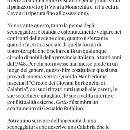
il letto a baldracchino! (visitando per la prima volta
il palazzo avito); 1) Viva la Monarchia e ‘n t’u culu a
Cavour! (ripetuta fino all’ossessione).
Nonostante questo, tanto la penna degli
sceneggiatori è blanda e ostentatamente volgare nei
confronti delle scene clou, quanto è sferzante
quando fa critica sociale di quella forma di
teatroterapia che è nella realtà un qualunque
circolo di nobili della provincia italiana, a tanti anni
dal 1948. Per chi non avesse mai messo piede in un
luogo del genere, questo film costituisce quasi una
prova di cinema verità. Quando Manfredonia
inscena il “Circolo dei Giovani Borboncini di
Calabria”, coi suoi ritratti tutti uguali alle pareti, le
sue scacchiere intagliate, le sue rivalità interne e
conflittualità esterne,
Cetto c’è
sembra un
adattamento di Gesualdo Bufalino.
Potremmo scrivere dell’ingenuità di una
sceneggiatura che descrive una Calabria che le