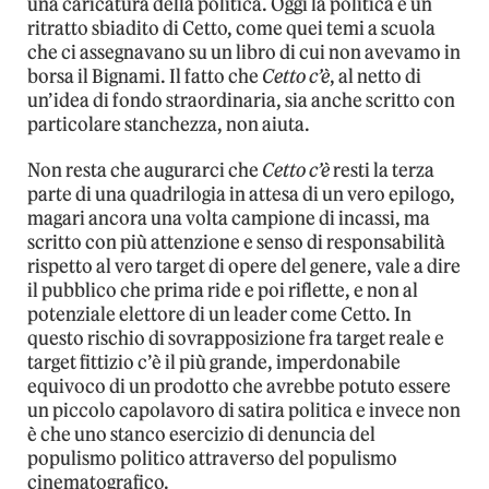
una caricatura della politica. Oggi la politica è un
ritratto sbiadito di Cetto, come quei temi a scuola
che ci assegnavano su un libro di cui non avevamo in
borsa il Bignami. Il fatto che
Cetto c’è
, al netto di
un’idea di fondo straordinaria, sia anche scritto con
particolare stanchezza, non aiuta.
Non resta che augurarci che
Cetto c’è
resti la terza
parte di una quadrilogia in attesa di un vero epilogo,
magari ancora una volta campione di incassi, ma
scritto con più attenzione e senso di responsabilità
rispetto al vero target di opere del genere, vale a dire
il pubblico che prima ride e poi riflette, e non al
potenziale elettore di un leader come Cetto. In
questo rischio di sovrapposizione fra target reale e
target fittizio c’è il più grande, imperdonabile
equivoco di un prodotto che avrebbe potuto essere
un piccolo capolavoro di satira politica e invece non
è che uno stanco esercizio di denuncia del
populismo politico attraverso del populismo
cinematografico.