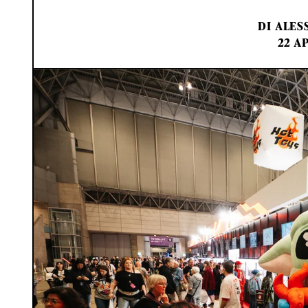
DI
ALES
22 A