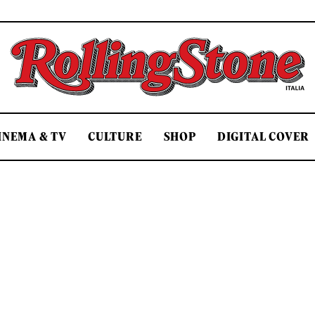
Rolling Stone Italia
INEMA & TV
CULTURE
SHOP
DIGITAL COVER