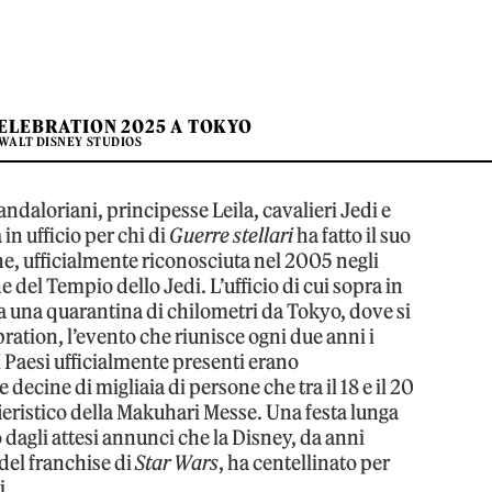
CELEBRATION 2025 A TOKYO
 WALT DISNEY STUDIOS
daloriani, principesse Leila, cavalieri Jedi e
n ufficio per chi di
Guerre stellari
ha fatto il suo
one, ufficialmente riconosciuta nel 2005 negli
e del Tempio dello Jedi. L’ufficio di cui sopra in
 a una quarantina di chilometri da Tokyo, dove si
ration, l’evento che riunisce ogni due anni i
I Paesi ufficialmente presenti erano
decine di migliaia di persone che tra il 18 e il 20
ieristico della Makuhari Messe. Una festa lunga
o dagli attesi annunci che la Disney, da anni
 del franchise di
Star Wars
, ha centellinato per
i.