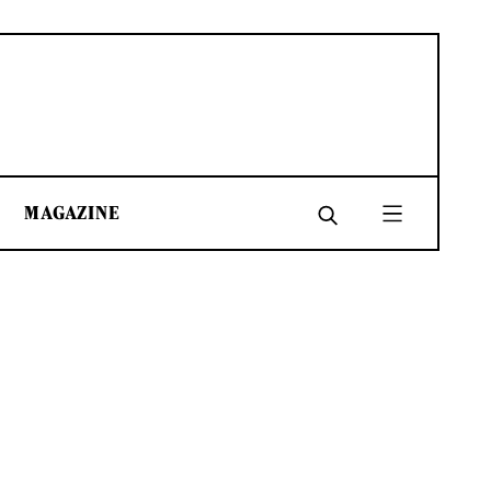
MAGAZINE
SHARE
SHARE