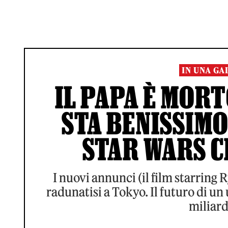
IN UNA GA
IL PAPA È MOR
STA BENISSIMO
STAR WARS C
I nuovi annunci (il film starring 
radunatisi a Tokyo. Il futuro di u
miliard