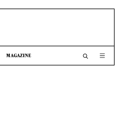
MAGAZINE
SHARE
SHARE