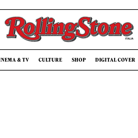
Rolling Stone Italia
INEMA & TV
CULTURE
SHOP
DIGITAL COVER