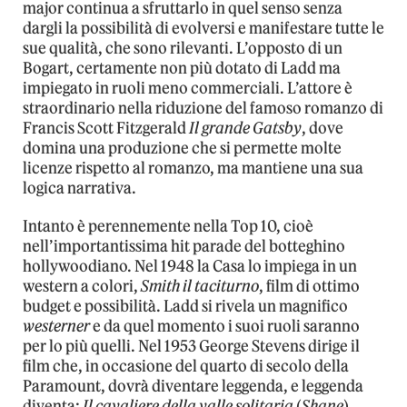
major continua a sfruttarlo in quel senso senza
dargli la possibilità di evolversi e manifestare tutte le
sue qualità, che sono rilevanti. L’opposto di un
Bogart, certamente non più dotato di Ladd ma
impiegato in ruoli meno commerciali. L’attore è
straordinario nella riduzione del famoso romanzo di
Francis Scott Fitzgerald
Il grande Gatsby
, dove
domina una produzione che si permette molte
licenze rispetto al romanzo, ma mantiene una sua
logica narrativa.
Intanto è perennemente nella Top 10, cioè
nell’importantissima hit parade del botteghino
hollywoodiano. Nel 1948 la Casa lo impiega in un
western a colori,
Smith il taciturno
, film di ottimo
budget e possibilità. Ladd si rivela un magnifico
westerner
e da quel momento i suoi ruoli saranno
per lo più quelli. Nel 1953 George Stevens dirige il
film che, in occasione del quarto di secolo della
Paramount, dovrà diventare leggenda, e leggenda
diventa:
Il cavaliere della valle solitaria
(
Shane
).