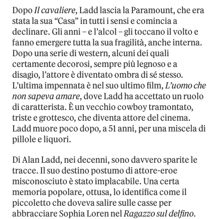
Dopo
Il cavaliere
, Ladd lascia la Paramount, che era
stata la sua “Casa” in tutti i sensi e comincia a
declinare. Gli anni – e l’alcol – gli toccano il volto e
fanno emergere tutta la sua fragilità, anche interna.
Dopo una serie di western, alcuni dei quali
certamente decorosi, sempre più legnoso e a
disagio, l’attore è diventato ombra di sé stesso.
L’ultima impennata è nel suo ultimo film,
L’uomo che
non sapeva amare
, dove Ladd ha accettato un ruolo
di caratterista. È un vecchio cowboy tramontato,
triste e grottesco, che diventa attore del cinema.
Ladd muore poco dopo, a 51 anni, per una miscela di
pillole e liquori.
Di Alan Ladd, nei decenni, sono davvero sparite le
tracce. Il suo destino postumo di attore-eroe
misconosciuto è stato implacabile. Una certa
memoria popolare, ottusa, lo identifica come il
piccoletto che doveva salire sulle casse per
abbracciare Sophia Loren nel
Ragazzo sul delfino
.