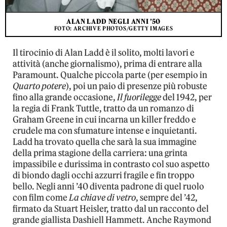
ALAN LADD NEGLI ANNI ’50
FOTO: ARCHIVE PHOTOS/GETTY IMAGES
Il tirocinio di Alan Ladd è il solito, molti lavori e
attività (anche giornalismo), prima di entrare alla
Paramount. Qualche piccola parte (per esempio in
Quarto potere
), poi un paio di presenze più robuste
fino alla grande occasione,
Il fuorilegge
del 1942, per
la regia di Frank Tuttle, tratto da un romanzo di
Graham Greene in cui incarna un killer freddo e
crudele ma con sfumature intense e inquietanti.
Ladd ha trovato quella che sarà la sua immagine
della prima stagione della carriera: una grinta
impassibile e durissima in contrasto col suo aspetto
di biondo dagli occhi azzurri fragile e fin troppo
bello. Negli anni ’40 diventa padrone di quel ruolo
con film come
La chiave di vetro
, sempre del ’42,
firmato da Stuart Heisler, tratto dal un racconto del
grande giallista Dashiell Hammett. Anche Raymond