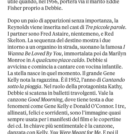
utile quando, nel 1956, porterà via il marito Eddie
Fisher proprio a Debbie.
Dopo un paio di apparizioni senza importanza, la
Reynolds viene inserita nel cast di
Tre piccole parole
.
I partner sono Fred Astaire, nientemeno, e Red
Skelton. La sequenza del destino mostra i due
intorno a un organino in strada, suonano la famosa
I
Wanna Be Loved By You
, immortalata poi da Marilyn
Monroe in
A qualcuno piace caldo
. Debbie si
avvicina e comincia a cantare con vocina infantile.
La stella nasce in quel momento. Il grande Gene
Kelly nota la ragazzina. È il 1952, l’anno di
Cantando
sotto la pioggia
. Nel ruolo della protagonista Kathy,
Debbie si scatena in balletti travolgenti. Vale la
canzone
Good Moorning
, dove tiene testa a due
fenomeni come Gene Kelly e Donald O’Connor. I tre,
allineati, felici e sorridenti, sono l’immagine quasi
sempre usata per i manifesti del film e le copertine
dei cd. In chiave più sentimentale è la canzone,
danzata con Kelly,
You Were Meant for Me
. E poi il