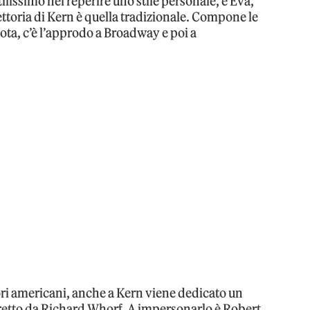
ilissimo nel reperire uno stile personale, e Eva,
ettoria di Kern è quella tradizionale. Compone le
ota, c’è l’approdo a Broadway e poi a
ori americani, anche a Kern viene dedicato un
iretto da Richard Whorf. A impersonarlo è Robert