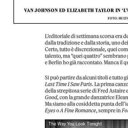
VAN JOHNSON ED ELIZABETH TAYLOR IN ‘L
FOTO: HULT
L’editoriale di settimana scorsa era d
dalla tradizione e dalla storia, uno d
Certo, tutto è discrezionale, quei com
talento, ma “quei quattro” sembrano
e Berlin ho già raccontato. Manca il 
Si può partire da alcuni titoli e tutto 
Last Time I Saw Paris
. La prima canz
della strepitosa serie di Fred Astaire
Good
, con la grande danzatrice Elea
Ma siamo alla cosiddetta punta dell’
Eyes
o
A Fine Romance
, sempre in
Fo
The Way You Look Tonight