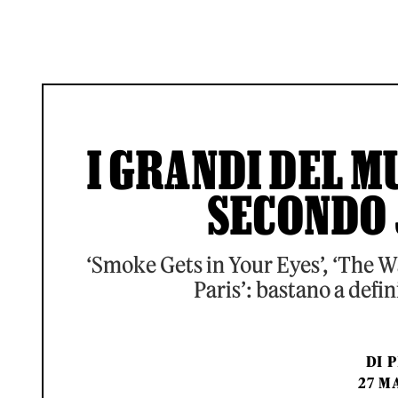
I GRANDI DEL MU
SECONDO
‘Smoke Gets in Your Eyes’, ‘The W
Paris’: bastano a defi
DI
P
27 M