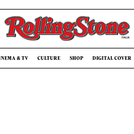
Rolling Stone Italia
INEMA & TV
CULTURE
SHOP
DIGITAL COVER