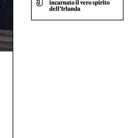
incarnato il vero spirito
dell’Irlanda