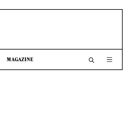
MAGAZINE
SHARE
SHARE