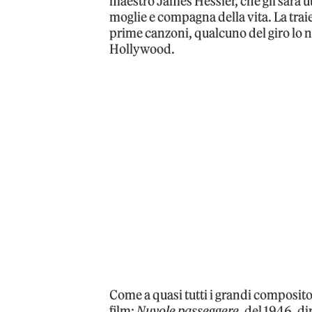
maestro James Hessler, che gli sarà ut
moglie e compagna della vita. La trai
prime canzoni, qualcuno del giro lo n
Hollywood.
Come a quasi tutti i grandi composit
film:
Nuvole passeggere
, del 1946, d