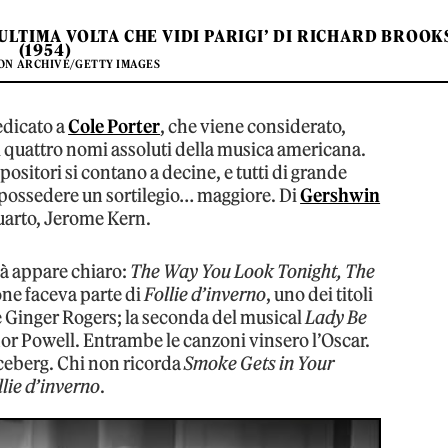
’ULTIMA VOLTA CHE VIDI PARIGI’ DI RICHARD BROOK
(1954)
ON ARCHIVE/GETTY IMAGES
edicato a
Cole Porter
, che viene considerato,
ei quattro nomi assoluti della musica americana.
positori si contano a decine, e tutti di grande
 possedere un sortilegio… maggiore. Di
Gershwin
quarto, Jerome Kern.
già appare chiaro:
The Way You Look Tonight, The
one faceva parte di
Follie d’inverno
, uno dei titoli
 e Ginger Rogers; la seconda del musical
Lady Be
nor Powell. Entrambe le canzoni vinsero l’Oscar.
iceberg. Chi non ricorda
Smoke Gets in Your
llie d’inverno
.