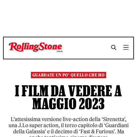
TEMPO DI LETTURA 10 MINUTI
TEMPO DI LETTURA 10 MINUTI
SHARE
SHARE
GUARDATE UN PO’ QUELLO CHE HO
I FILM DA VEDERE A
MAGGIO 2023
L’attesissima versione live-action della ‘Sirenetta’,
una J.Lo super action, il terzo capitolo di ‘Guardiani
della Galassia’ e il decimo di ‘Fast & Furious’. Ma