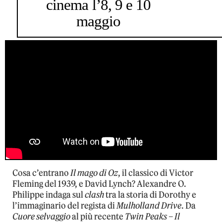
cinema l’8, 9 e 10
maggio
Cosa c’entrano
Il mago di Oz
, il classico di Victor
Fleming del 1939, e David Lynch? Alexandre O.
Philippe indaga sul
clash
tra la storia di Dorothy e
l’immaginario del regista di
Mulholland Drive
. Da
Cuore selvaggio
al più recente
Twin Peaks – Il