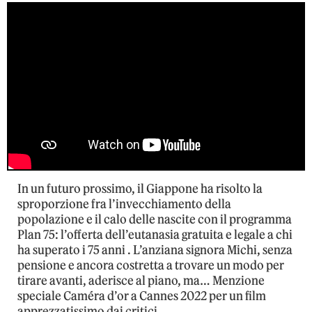
In un futuro prossimo, il Giappone ha risolto la
sproporzione fra l’invecchiamento della
popolazione e il calo delle nascite con il programma
Plan 75: l’offerta dell’eutanasia gratuita e legale a chi
ha superato i 75 anni . L’anziana signora Michi, senza
pensione e ancora costretta a trovare un modo per
tirare avanti, aderisce al piano, ma… Menzione
speciale Caméra d’or a Cannes 2022 per un film
apprezzatissimo dai critici.