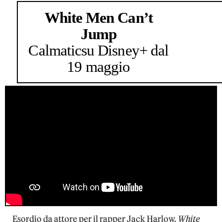
White Men Can’t
Jump
Calmatic
su Disney+ dal
19 maggio
Esordio da attore per il rapper Jack Harlow,
White