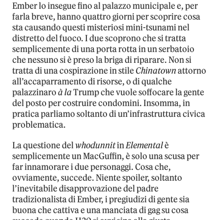
Ember lo insegue fino al palazzo municipale e, per
farla breve, hanno quattro giorni per scoprire cosa
sta causando questi misteriosi mini-tsunami nel
distretto del fuoco. I due scoprono che si tratta
semplicemente di una porta rotta in un serbatoio
che nessuno si è preso la briga di riparare. Non si
tratta di una cospirazione in stile
Chinatown
attorno
all’accaparramento di risorse, o di qualche
palazzinaro
à la
Trump che vuole soffocare la gente
del posto per costruire condomini. Insomma, in
pratica parliamo soltanto di un’infrastruttura civica
problematica.
La questione del
whodunnit
in
Elemental
è
semplicemente un MacGuffin, è solo una scusa per
far innamorare i due personaggi. Cosa che,
ovviamente, succede. Niente spoiler, soltanto
l’inevitabile disapprovazione del padre
tradizionalista di Ember, i pregiudizi di gente sia
buona che cattiva e una manciata di gag su cosa