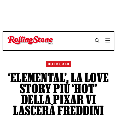
TEMPO DI LETTURA 8 MINUTI
TEMPO DI LETTURA 8 MINUTI
SHARE
SHARE
HOT N COLD
‘ELEMENTAL’, LA LOVE
STORY PIÙ ‘HOT’
DELLA PIXAR VI
LASCERÀ FREDDINI