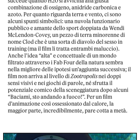
succede quando H20 si avvicina alla giusta
combinazione di ossigeno, anidride carbonica e
azoto. Per quanto riguarda terra e vento, ci sono
alcuni spunti simbolici: una nuvola funzionario
pubblico e amante dello sport doppiata da Wendi
McLendon-Covey, un pezzo di terra minorenne di
nome Clod che è una sorta di diavolo del sesso in
training (ma il film li tratta entrambi maluccio).
Anche l’idea “alta” e concettuale di un mondo
filtrato attraverso i Fab Four della natura sembra
nella migliore delle ipotesi un’aggiunta successiva; il
film non arriva al livello di
Zootropolis
nei doppi
sensi visivi e nei giochi di parole, né sfrutta il
potenziale comico della sceneggiatura dopo alcuni
“Baciami, sto andando a fuoco!”. Per un film
d’animazione così ossessionato dal calore, la
maggior parte, incredibilmente, pare cotta a metà.