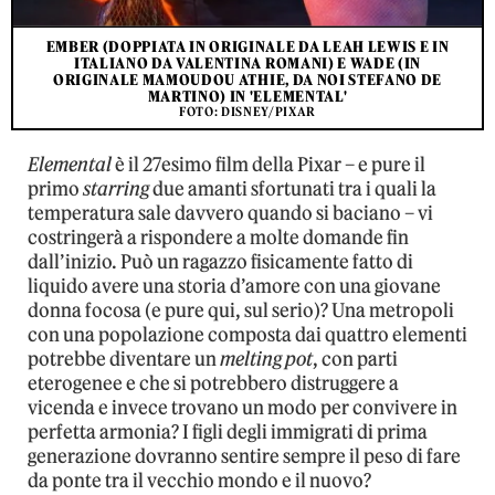
EMBER (DOPPIATA IN ORIGINALE DA LEAH LEWIS E IN
ITALIANO DA VALENTINA ROMANI) E WADE (IN
ORIGINALE MAMOUDOU ATHIE, DA NOI STEFANO DE
MARTINO) IN 'ELEMENTAL'
FOTO: DISNEY/PIXAR
Elemental
è il 27esimo film della Pixar – e pure il
primo
starring
due amanti sfortunati tra i quali la
temperatura sale davvero quando si baciano – vi
costringerà a rispondere a molte domande fin
dall’inizio. Può un ragazzo fisicamente fatto di
liquido avere una storia d’amore con una giovane
donna focosa (e pure qui, sul serio)? Una metropoli
con una popolazione composta dai quattro elementi
potrebbe diventare un
melting pot
, con parti
eterogenee e che si potrebbero distruggere a
vicenda e invece trovano un modo per convivere in
perfetta armonia? I figli degli immigrati di prima
generazione dovranno sentire sempre il peso di fare
da ponte tra il vecchio mondo e il nuovo?