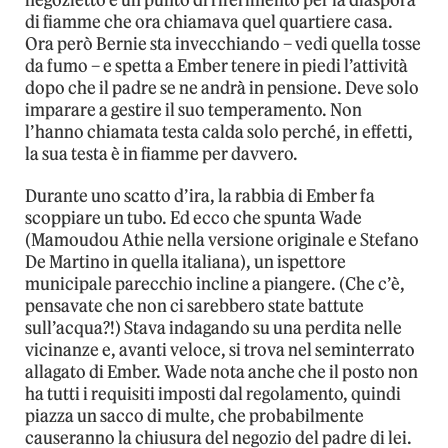
di fiamme che ora chiamava quel quartiere casa.
Ora però Bernie sta invecchiando – vedi quella tosse
da fumo – e spetta a Ember tenere in piedi l’attività
dopo che il padre se ne andrà in pensione. Deve solo
imparare a gestire il suo temperamento. Non
l’hanno chiamata testa calda solo perché, in effetti,
la sua testa è in fiamme per davvero.
Durante uno scatto d’ira, la rabbia di Ember fa
scoppiare un tubo. Ed ecco che spunta Wade
(Mamoudou Athie nella versione originale e Stefano
De Martino in quella italiana), un ispettore
municipale parecchio incline a piangere. (Che c’è,
pensavate che non ci sarebbero state battute
sull’acqua?!) Stava indagando su una perdita nelle
vicinanze e, avanti veloce, si trova nel seminterrato
allagato di Ember. Wade nota anche che il posto non
ha tutti i requisiti imposti dal regolamento, quindi
piazza un sacco di multe, che probabilmente
causeranno la chiusura del negozio del padre di lei.