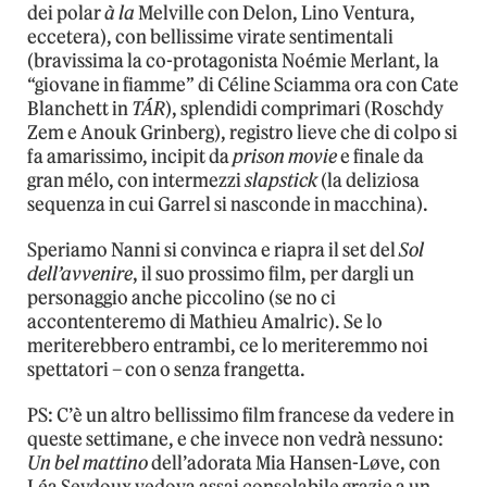
dei polar
à la
Melville con Delon, Lino Ventura,
eccetera), con bellissime virate sentimentali
(bravissima la co-protagonista Noémie Merlant, la
“giovane in fiamme” di Céline Sciamma ora con Cate
Blanchett in
TÁR
), splendidi comprimari (Roschdy
Zem e Anouk Grinberg), registro lieve che di colpo si
fa amarissimo, incipit da
prison movie
e finale da
gran mélo, con intermezzi
slapstick
(la deliziosa
sequenza in cui Garrel si nasconde in macchina).
Speriamo Nanni si convinca e riapra il set del
Sol
dell’avvenire
, il suo prossimo film, per dargli un
personaggio anche piccolino (se no ci
accontenteremo di Mathieu Amalric). Se lo
meriterebbero entrambi, ce lo meriteremmo noi
spettatori – con o senza frangetta.
PS: C’è un altro bellissimo film francese da vedere in
queste settimane, e che invece non vedrà nessuno:
Un bel mattino
dell’adorata Mia Hansen-Løve, con