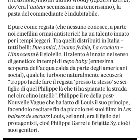
dov’era l’
auteur
scemissimo ma tenerissimo), la
pasta del commediante è indubitabile.
E pure come regista (che nessuno conosce, a parte
noi cinefilini ormai antistorici) ha un talento innato
per i tempi leggeri. Tra quelli distribuiti in Italia –
tutti belli:
Due amici, L’uomo fedele, La crociata
–
L’innocente
è il gioiello. Il talento è innato nel senso
di genetico: in tempi di
nepo baby
(ennesima
scoperta dell’acqua calda da parte degli americani
social), qualche furbone naturalmente accuserà
“troppo facile fare il regista ‘presso te stesso’ se sei
figlio di quel Philippe là che ti ha spianato la strada
nel circolino intellò”. Philippe il re della post-
Nouvelle Vague che ha fatto di Louis il suo principe,
facendolo recitare fin da piccolo nei suoi film: in
Les
baisers de secours
Louis, sei anni, era il figlio dei
protagonisti, cioè Philippe Garrel e Brigitte Sy, cioè i
suoi genitori.