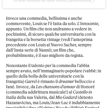
Un post condiviso da Nanni Moretti (@nannimoretti_)
Invece una commedia, bellissima e anche
commovente, Louis se l’è fatta da solo.
L’innocente
,
appunto. Un film che non andranno a vedere in
pochissimi, di sicuro qualche universitaria con la
frangetta e la borsetta vintage (vedi l’anteprima
precedente con Louis al Nuovo Sacher, sempre
dall’Insta-serie di Nanni); un film che,
probabilmente, è il suo migliore da regista.
Nonostante il talento per la commedia l’abbia
sempre avuto, nell’immaginario popolare (vabbè: in
quello della bolla delle universitarie con la
frangetta) Garrel è rimasto il
dreamer
belloccio e
fané. Invece, da
Les chansons d’amour
di Honoré
(commedia addirittura musicale!) al
Castello in
Italia
della sua Valeria, dal
Mio Godard
(detesto
Hazanavicius, ma Louis/Jean-Luc è indubbiamente
irresistibile) fino all’ultimo Woody (
Rifkin’s Festival
,