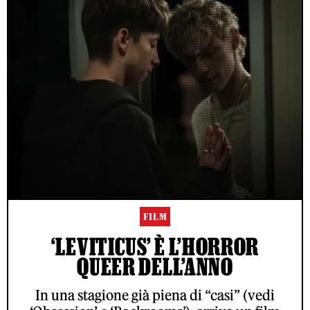
FILM
‘LEVITICUS’ È L’HORROR
QUEER DELL’ANNO
In una stagione già piena di “casi” (vedi