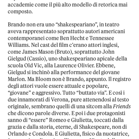
accademie come il più alto modello di retorica mai
composto.
Brando non era uno “shakespeariano”, in teatro
aveva rappresentato soprattutto autori americani
contemporanei come Ben Hecht e Tennessee
Williams. Nel cast del film c’erano attori inglesi,
come James Mason (Bruto), soprattutto John
Gielgud (Cassio), uno shakespeariano apicale della
scuola Old Vic, alla Laurence Olivier. Ebbene,
Gielgud si inchinò alla performance del giovane
Marlon. Ma Bloom non è Brando, appunto. Il registro
degli attori vuole essere attuale e popolare,
“giovane” e aggressivo. Tutto “buttato via”. E così i
due innamorati di Verona, pure attenendosi al testo
originale, sembrano quelli di una sitcom alla
Friends
che dicono parole diverse. E poi i due protagonisti
sanno di “essere” Romeo e Giulietta, toccati dalla
grazia e dalla storia, eterne, di Shakespeare, non di
Orlando e Condola. E Giulietta, fisico da nuotatrice,