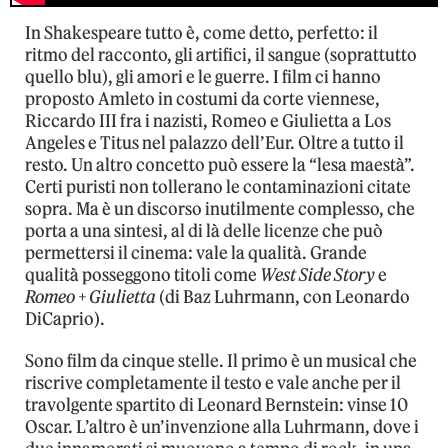
In Shakespeare tutto è, come detto, perfetto: il
ritmo del racconto, gli artifici, il sangue (soprattutto
quello blu), gli amori e le guerre. I film ci hanno
proposto Amleto in costumi da corte viennese,
Riccardo III fra i nazisti, Romeo e Giulietta a Los
Angeles e Titus nel palazzo dell’Eur. Oltre a tutto il
resto. Un altro concetto può essere la “lesa maestà”.
Certi puristi non tollerano le contaminazioni citate
sopra. Ma è un discorso inutilmente complesso, che
porta a una sintesi, al di là delle licenze che può
permettersi il cinema: vale la qualità. Grande
qualità posseggono titoli come
West Side Story
e
Romeo + Giulietta
(di Baz Luhrmann, con Leonardo
DiCaprio).
Sono film da cinque stelle. Il primo è un musical che
riscrive completamente il testo e vale anche per il
travolgente spartito di Leonard Bernstein: vinse 10
Oscar. L’altro è un’invenzione alla Luhrmann, dove i