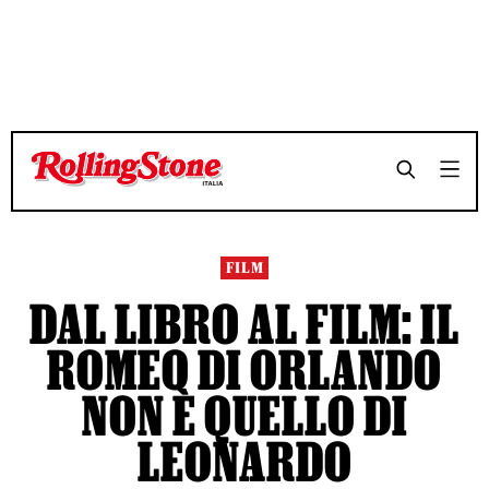
TEMPO DI LETTURA 6 MINUTI
TEMPO DI LETTURA 6 MINUTI
SHARE
SHARE
FILM
DAL LIBRO AL FILM: IL
ROMEO DI ORLANDO
NON È QUELLO DI
LEONARDO