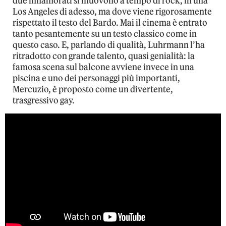
due innamorati si muovono a tempo di rock, in una
Los Angeles di adesso, ma dove viene rigorosamente
rispettato il testo del Bardo. Mai il cinema è entrato
tanto pesantemente su un testo classico come in
questo caso. E, parlando di qualità, Luhrmann l’ha
ritradotto con grande talento, quasi genialità: la
famosa scena sul balcone avviene invece in una
piscina e uno dei personaggi più importanti,
Mercuzio, è proposto come un divertente,
trasgressivo gay.