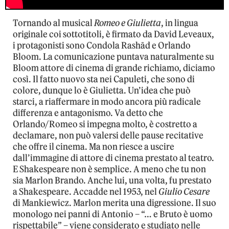
Tornando al musical
Romeo e Giulietta
, in lingua
originale coi sottotitoli, è firmato da David Leveaux,
i protagonisti sono Condola Rashād e Orlando
Bloom. La comunicazione puntava naturalmente su
Bloom attore di cinema di grande richiamo, diciamo
così. Il fatto nuovo sta nei Capuleti, che sono di
colore, dunque lo è Giulietta. Un’idea che può
starci, a riaffermare in modo ancora più radicale
differenza e antagonismo. Va detto che
Orlando/Romeo si impegna molto, è costretto a
declamare, non può valersi delle pause recitative
che offre il cinema. Ma non riesce a uscire
dall’immagine di attore di cinema prestato al teatro.
E Shakespeare non è semplice. A meno che tu non
sia Marlon Brando. Anche lui, una volta, fu prestato
a Shakespeare. Accadde nel 1953, nel
Giulio Cesare
di Mankiewicz. Marlon merita una digressione. Il suo
monologo nei panni di Antonio – “… e Bruto è uomo
rispettabile” – viene considerato e studiato nelle