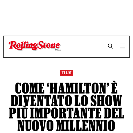
TEMPO DI LETTURA 9 MINUTI
TEMPO DI LETTURA 9 MINUTI
SHARE
SHARE
FILM
COME ‘HAMILTON’ È
DIVENTATO LO SHOW
PIÙ IMPORTANTE DEL
NUOVO MILLENNIO