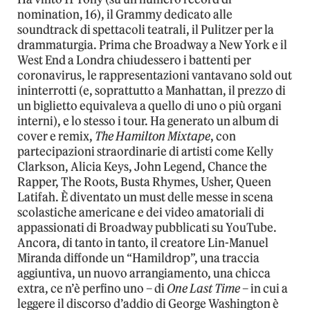
nomination, 16), il Grammy dedicato alle
soundtrack di spettacoli teatrali, il Pulitzer per la
drammaturgia. Prima che Broadway a New York e il
West End a Londra chiudessero i battenti per
coronavirus, le rappresentazioni vantavano sold out
ininterrotti (e, soprattutto a Manhattan, il prezzo di
un biglietto equivaleva a quello di uno o più organi
interni), e lo stesso i tour. Ha generato un album di
cover e remix,
The Hamilton Mixtape
, con
partecipazioni straordinarie di artisti come Kelly
Clarkson, Alicia Keys, John Legend, Chance the
Rapper, The Roots, Busta Rhymes, Usher, Queen
Latifah. È diventato un must delle messe in scena
scolastiche americane e dei video amatoriali di
appassionati di Broadway pubblicati su YouTube.
Ancora, di tanto in tanto, il creatore Lin-Manuel
Miranda diffonde un “Hamildrop”, una traccia
aggiuntiva, un nuovo arrangiamento, una chicca
extra, ce n’è perfino uno – di
One Last Time
– in cui a
leggere il discorso d’addio di George Washington è