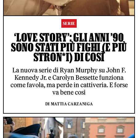
SERIE
‘LOVE STORY’: GLI ANNI ’90
SONO STATI PIÙ FIGHI (E PIÙ
STRON*I) DI COSÌ
La nuova serie di Ryan Murphy su John F.
Kennedy Jr. e Carolyn Bessette funziona
come favola, ma perde in cattiveria. E forse
va bene così
DI MATTIA CARZANIGA