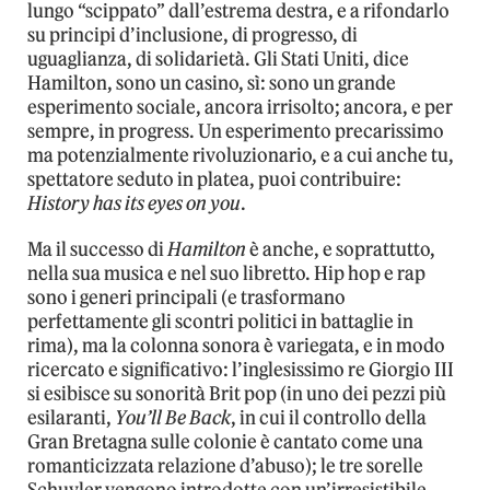
lungo “scippato” dall’estrema destra, e a rifondarlo
su principi d’inclusione, di progresso, di
uguaglianza, di solidarietà. Gli Stati Uniti, dice
Hamilton, sono un casino, sì: sono un grande
esperimento sociale, ancora irrisolto; ancora, e per
sempre, in progress. Un esperimento precarissimo
ma potenzialmente rivoluzionario, e a cui anche tu,
spettatore seduto in platea, puoi contribuire:
History has its eyes on you
.
Ma il successo di
Hamilton
è anche, e soprattutto,
nella sua musica e nel suo libretto. Hip hop e rap
sono i generi principali (e trasformano
perfettamente gli scontri politici in battaglie in
rima), ma la colonna sonora è variegata, e in modo
ricercato e significativo: l’inglesissimo re Giorgio III
si esibisce su sonorità Brit pop (in uno dei pezzi più
esilaranti,
You’ll Be Back
, in cui il controllo della
Gran Bretagna sulle colonie è cantato come una
romanticizzata relazione d’abuso); le tre sorelle
Schuyler vengono introdotte con un’irresistibile