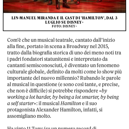
LIN-MANUEL MIRANDA E IL CAST DI 'HAMILTON', DAL 3
LUGLIO SU DISNEY+
FOTO: DISNEY+
Com’è che un musical teatrale, cantato dall’inizio
alla fine, portato in scena a Broadway nel 2015,
tratto dalla biografia storica di uno dei meno noti tra
i padri fondatori statunitensi e interpretato da
cantanti semisconosciuti, è diventato un fenomeno
culturale globale, definito da molti come lo show più
importante del nuovo millennio? Rubando le parole
al musical in questione (e sono così tante, e precise,
che non è difficile) si potrebbe rispondere «
by
working a lot harder, by being a lot smarter, by being
a self starter
»: il musical
Hamilton
e il suo
protagonista Alexander Hamilton, infatti, si
assomigliano molto.
Ha vinto 11 Tony (su un numero record di