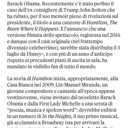
Barack Obama. Recentemente c’è stato perfino il
caso dell’ex consigliere di Trump John Bolton che
ha rubato, per il suo memoir pieno di rivelazioni sul
presidente, il titolo a una canzone di
Hamilton, The
Room Where It Happens
. E l’annuncio che una
versione filmata dello spettacolo, registrata nel 2016
e dunque con il cast originale (nel frattempo
diventato celeberrimo), sarebbe stata distribuita il 3
luglio da Disney+, e con più di un anno d’anticipo
rispetto ai precedenti piani di uscita in sala, ha
mandato in visibilio fan di tutto il mondo.
La storia di
Hamilton
inizia, appropriatamente, alla
Casa Bianca nel 2009. Lin-Manuel Miranda, un
giovane compositore e cantante all’epoca appena
ventinovenne, viene invitato dal neoeletto Barack
Obama e dalla First Lady Michelle a una serata di
“poesia, musica e spoken word”: dovrebbe esibirsi
in un numero di
In the Heights
, il suo primo musical,
già acclamato a Broadway (sta per arrivare la