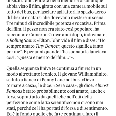
di Elton John. Entrata nella memoria di chiunque
abbia visto il film, girata con una camera mobile sul
tetto del bus, per lasciare agli attori lo spazio aereo
di libertà e catarsi che dovevano mettere in scena.
Tre minuti di incredibile potenza evocativa. Prima
del film, il pezzo non era stato così popolare, ha
raccontato Cameron Crowe anni dopo, indovinate,
a
Rolling Stone
: «Elton John vide il film e disse: “Ho
sempre amato
Tiny Dancer
, questo significa tanto
per me”. E per anni quando l’ha suonata la lanciava
così: “Questa è merito del film…”».
Quella sequenza finiva (e continua a finire) in un
modo altrettanto iconico. Il giovane William sfinito,
seduto a fianco di Penny Lane nel bus. «Devo
tornare a casa», le dice. «Sei a casa», gli dice.
Almost
Famous
è stato probabilmente così amato, anche e
forse soprattutto da quelli che nell’età della
perfezione come fatto scientifico non ci sono mai
stati, perché ce li ha portati di forza e di sentimento.
Ed è in fondo quello che fa (e continua a fare) il