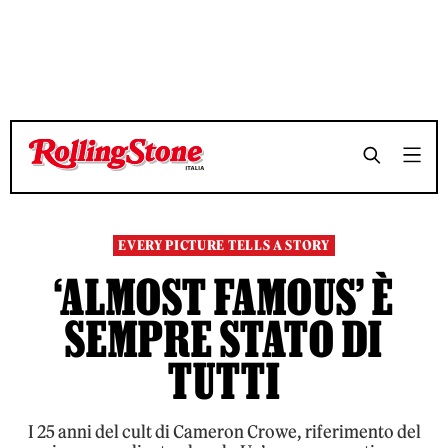
TEMPO DI LETTURA 8 MINUTI
TEMPO DI LETTURA 8 MINUTI
SHARE
SHARE
EVERY PICTURE TELLS A STORY
‘ALMOST FAMOUS’ È
SEMPRE STATO DI
TUTTI
I 25 anni del cult di Cameron Crowe, riferimento del