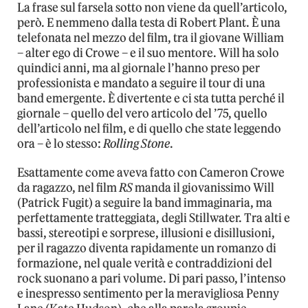
La frase sul farsela sotto non viene da quell’articolo,
però. E nemmeno dalla testa di Robert Plant. È una
telefonata nel mezzo del film, tra il giovane William
– alter ego di Crowe – e il suo mentore. Will ha solo
quindici anni, ma al giornale l’hanno preso per
professionista e mandato a seguire il tour di una
band emergente. È divertente e ci sta tutta perché il
giornale – quello del vero articolo del ’75, quello
dell’articolo nel film, e di quello che state leggendo
ora – è lo stesso:
Rolling Stone
.
Esattamente come aveva fatto con Cameron Crowe
da ragazzo, nel film
RS
manda il giovanissimo Will
(Patrick Fugit) a seguire la band immaginaria, ma
perfettamente tratteggiata, degli Stillwater. Tra alti e
bassi, stereotipi e sorprese, illusioni e disillusioni,
per il ragazzo diventa rapidamente un romanzo di
formazione, nel quale verità e contraddizioni del
rock suonano a pari volume. Di pari passo, l’intenso
e inespresso sentimento per la meravigliosa Penny