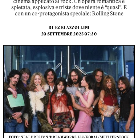
cinema applicato al rock. Un’opera romantica e
spietata, esplosiva e triste dove niente è “quasi”. E
con un co-protagonista speciale: Rolling Stone
DI
EZIO AZZOLLINI
20 SETTEMBRE 2025 07:30
FOTO: NEAL PRESTON/DREAMWORKS LLC/KOBAL/SHUTTERSTOCK