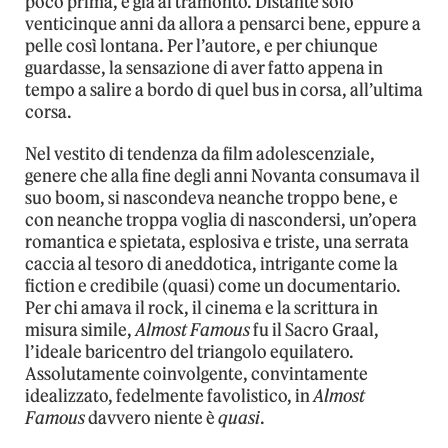
poco prima, e già al tramonto. Distante solo
venticinque anni da allora a pensarci bene, eppure a
pelle così lontana. Per l’autore, e per chiunque
guardasse, la sensazione di aver fatto appena in
tempo a salire a bordo di quel bus in corsa, all’ultima
corsa.
Nel vestito di tendenza da film adolescenziale,
genere che alla fine degli anni Novanta consumava il
suo boom, si nascondeva neanche troppo bene, e
con neanche troppa voglia di nascondersi, un’opera
romantica e spietata, esplosiva e triste, una serrata
caccia al tesoro di aneddotica, intrigante come la
fiction e credibile (quasi) come un documentario.
Per chi amava il rock, il cinema e la scrittura in
misura simile,
Almost Famous
fu il Sacro Graal,
l’ideale baricentro del triangolo equilatero.
Assolutamente coinvolgente, convintamente
idealizzato, fedelmente favolistico, in
Almost
Famous
davvero niente è
quasi
.