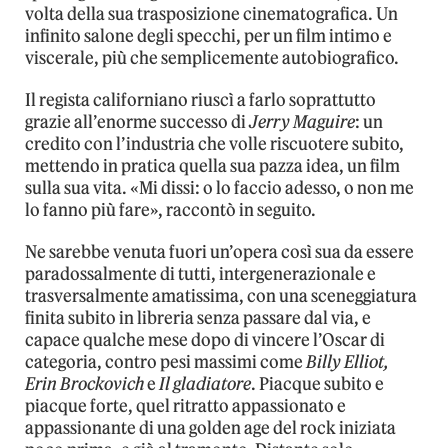
volta della sua trasposizione cinematografica. Un
infinito salone degli specchi, per un film intimo e
viscerale, più che semplicemente autobiografico.
Il regista californiano riuscì a farlo soprattutto
grazie all’enorme successo di
Jerry Maguire
: un
credito con l’industria che volle riscuotere subito,
mettendo in pratica quella sua pazza idea, un film
sulla sua vita. «Mi dissi: o lo faccio adesso, o non me
lo fanno più fare», raccontò in seguito.
Ne sarebbe venuta fuori un’opera così sua da essere
paradossalmente di tutti, intergenerazionale e
trasversalmente amatissima, con una sceneggiatura
finita subito in libreria senza passare dal via, e
capace qualche mese dopo di vincere l’Oscar di
categoria, contro pesi massimi come
Billy Elliot,
Erin Brockovich
e
Il gladiatore
. Piacque subito e
piacque forte, quel ritratto appassionato e
appassionante di una golden age del rock iniziata