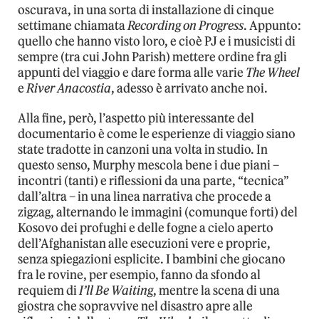
oscurava, in una sorta di installazione di cinque
settimane chiamata
Recording on Progress
. Appunto:
quello che hanno visto loro, e cioè PJ e i musicisti di
sempre (tra cui John Parish) mettere ordine fra gli
appunti del viaggio e dare forma alle varie
The Wheel
e
River Anacostia
, adesso è arrivato anche noi.
Alla fine, però, l’aspetto più interessante del
documentario è come le esperienze di viaggio siano
state tradotte in canzoni una volta in studio. In
questo senso, Murphy mescola bene i due piani –
incontri (tanti) e riflessioni da una parte, “tecnica”
dall’altra – in una linea narrativa che procede a
zigzag, alternando le immagini (comunque forti) del
Kosovo dei profughi e delle fogne a cielo aperto
dell’Afghanistan alle esecuzioni vere e proprie,
senza spiegazioni esplicite. I bambini che giocano
fra le rovine, per esempio, fanno da sfondo al
requiem di
I’ll Be Waiting
, mentre la scena di una
giostra che sopravvive nel disastro apre alle