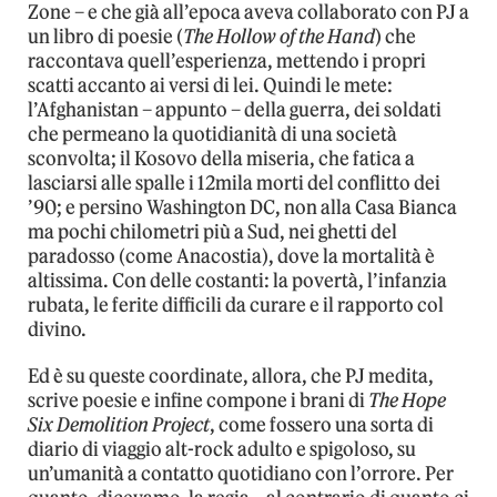
Zone – e che già all’epoca aveva collaborato con PJ a
un libro di poesie (
The Hollow of the Hand
) che
raccontava quell’esperienza, mettendo i propri
scatti accanto ai versi di lei. Quindi le mete:
l’Afghanistan – appunto – della guerra, dei soldati
che permeano la quotidianità di una società
sconvolta; il Kosovo della miseria, che fatica a
lasciarsi alle spalle i 12mila morti del conflitto dei
’90; e persino Washington DC, non alla Casa Bianca
ma pochi chilometri più a Sud, nei ghetti del
paradosso (come Anacostia), dove la mortalità è
altissima. Con delle costanti: la povertà, l’infanzia
rubata, le ferite difficili da curare e il rapporto col
divino.
Ed è su queste coordinate, allora, che PJ medita,
scrive poesie e infine compone i brani di
The Hope
Six Demolition Project
, come fossero una sorta di
diario di viaggio alt-rock adulto e spigoloso, su
un’umanità a contatto quotidiano con l’orrore. Per