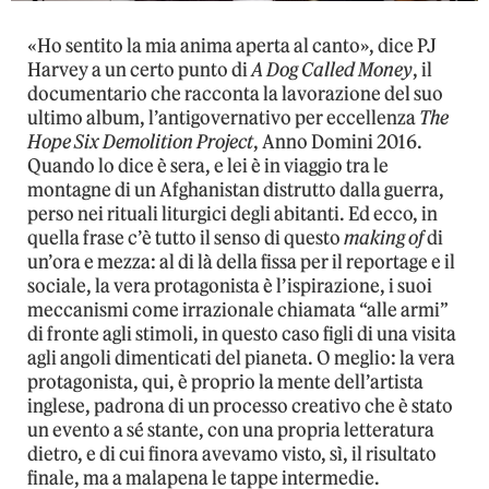
Video
«Ho sentito la mia anima aperta al canto», dice PJ
Harvey a un certo punto di
A Dog Called Money
, il
documentario che racconta la lavorazione del suo
ultimo album, l’antigovernativo per eccellenza
The
Hope Six Demolition Project
, Anno Domini 2016.
Quando lo dice è sera, e lei è in viaggio tra le
montagne di un Afghanistan distrutto dalla guerra,
perso nei rituali liturgici degli abitanti. Ed ecco, in
quella frase c’è tutto il senso di questo
making of
di
un’ora e mezza: al di là della fissa per il reportage e il
sociale, la vera protagonista è l’ispirazione, i suoi
meccanismi come irrazionale chiamata “alle armi”
di fronte agli stimoli, in questo caso figli di una visita
agli angoli dimenticati del pianeta. O meglio: la vera
protagonista, qui, è proprio la mente dell’artista
inglese, padrona di un processo creativo che è stato
un evento a sé stante, con una propria letteratura
dietro, e di cui finora avevamo visto, sì, il risultato
finale, ma a malapena le tappe intermedie.