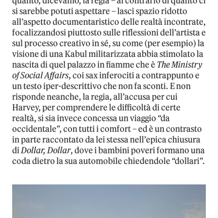
quanto, dicevamo, la regia – al contrario di quanto ci
si sarebbe potuti aspettare – lasci spazio ridotto
all’aspetto documentaristico delle realtà incontrate,
focalizzandosi piuttosto sulle riflessioni dell’artista e
sul processo creativo in sé, su come (per esempio) la
visione di una Kabul militarizzata abbia stimolato la
nascita di quel palazzo in fiamme che è
The Ministry
of Social Affairs
, coi sax inferociti a contrappunto e
un testo iper-descrittivo che non fa sconti. E non
risponde neanche, la regia, all’accusa per cui
Harvey, per comprendere le difficoltà di certe
realtà, si sia invece concessa un viaggio “da
occidentale”, con tutti i comfort – ed è un contrasto
in parte raccontato da lei stessa nell’epica chiusura
di
Dollar, Dollar
, dove i bambini poveri formano una
coda dietro la sua automobile chiedendole “dollari”.