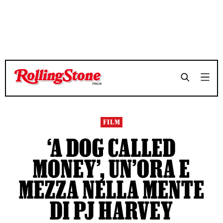
TEMPO DI LETTURA 10 MINUTI
TEMPO DI LETTURA 10 MINUTI
SHARE
SHARE
FILM
‘A DOG CALLED
MONEY’, UN’ORA E
MEZZA NELLA MENTE
DI PJ HARVEY