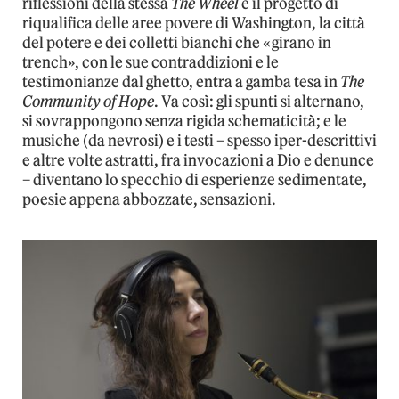
riflessioni della stessa
The Wheel
e il progetto di
riqualifica delle aree povere di Washington, la città
del potere e dei colletti bianchi che «girano in
trench», con le sue contraddizioni e le
testimonianze dal ghetto, entra a gamba tesa in
The
Community of Hope
. Va così: gli spunti si alternano,
si sovrappongono senza rigida schematicità; e le
musiche (da nevrosi) e i testi – spesso iper-descrittivi
e altre volte astratti, fra invocazioni a Dio e denunce
– diventano lo specchio di esperienze sedimentate,
poesie appena abbozzate, sensazioni.