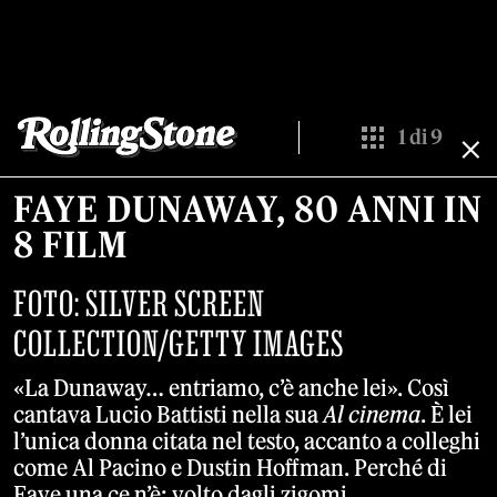
1
di
9
Show All Thumbn
FAYE DUNAWAY, 80 ANNI IN
8 FILM
FOTO: SILVER SCREEN
COLLECTION/GETTY IMAGES
«La Dunaway… entriamo, c’è anche lei». Così
cantava Lucio Battisti nella sua
Al cinema
. È lei
l’unica donna citata nel testo, accanto a colleghi
come Al Pacino e Dustin Hoffman. Perché di
Faye una ce n’è: volto dagli zigomi