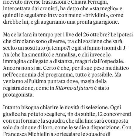
ricevuto diverse trasfusioni e Chiara Ferragni,
intercettata dai cronisti, ha detto che «sta meglio» e
quindi lo seguiamo in tv con meno «brividini», come
direbbe lui, e gli auguriamo una pronta guarigione.
Ma ce la farà in tempo per i live del 26 ottobre? Le ipotesi
che circolano sono diverse, tra chi sostiene che sarà
scelto un sostituto (a tempo?) e già si fanno i nomi di J-
Ax (che ha smentito) e Annalisa, e chi invece lo
immagina collegato a distanza, magari dall’ospedale.
Ancora non si sa. Certo è che, per il suo peso mediatico
nell’economia del programma, tutto è possibile. Ma
veniamo all’ultima puntata dove, magia della
registrazione, come in
Ritorno al futuro
è stato
protagonista.
Intanto bisogna chiarire le novità di selezione. Ogni
giudice ha potuto scegliere, fin da subito, 12 concorrenti
con cui formare la squadra che alla fine sarà composta
solo da cinque di loro, come le sedie a disposizione. Con
Francesca Michielin a sorteggiare le squadre di