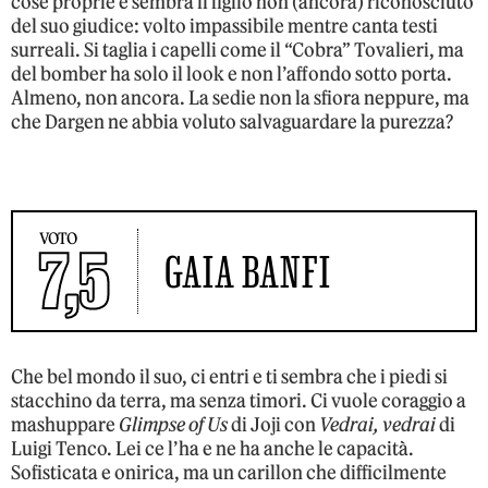
cose proprie e sembra il figlio non (ancora) riconosciuto
del suo giudice: volto impassibile mentre canta testi
surreali. Si taglia i capelli come il “Cobra” Tovalieri, ma
del bomber ha solo il look e non l’affondo sotto porta.
Almeno, non ancora. La sedie non la sfiora neppure, ma
che Dargen ne abbia voluto salvaguardare la purezza?
VOTO
7,5
GAIA BANFI
Che bel mondo il suo, ci entri e ti sembra che i piedi si
stacchino da terra, ma senza timori. Ci vuole coraggio a
mashuppare
Glimpse of Us
di Joji con
Vedrai, vedrai
di
Luigi Tenco. Lei ce l’ha e ne ha anche le capacità.
Sofisticata e onirica, ma un carillon che difficilmente