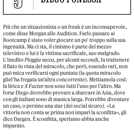
5
Più che un situazionista o un freak è un inconsapevole,
come disse Morgan alle Audition. Farlo passare ai
Bootcamp è stato voler giocare un po’ troppo sulla sua
ingenuità. Ma ci sta, il cinismo è parte del mezzo
televisivo e lui è la vittima sacrificale, suo malgrado.
L’inedito
Pioggia secca
, per alcuni secondi, fa trattenere
il fiato in vista del miracolo, che però, essendo rari, non
può mica verificarsi ogni puntata (la quota miracolo
gliel’ha fregata un’altra concorrente). Mettiamola così:
la lirica e
X Factor
non sono fatti l’uno per l’altro. Ma
forse Diego dovrebbe provare a sbarcare in Asia, dove
con gli italiani sono di manica larga. Potrebbe diventare
un caso, o persino una star (dei social sicuro). «La
vittoria non conta se prima non impari la sconfitta», gli
dice Dargen. È sconfitta, speriamo abbia anche
imparato.