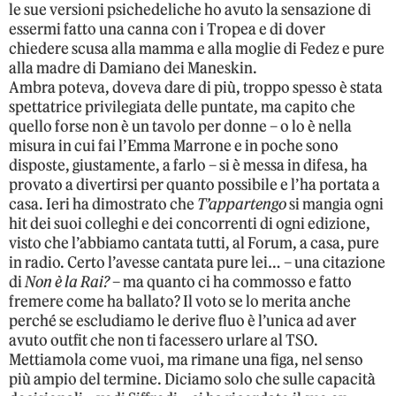
le sue versioni psichedeliche ho avuto la sensazione di
essermi fatto una canna con i Tropea e di dover
chiedere scusa alla mamma e alla moglie di Fedez e pure
alla madre di Damiano dei Maneskin.
Ambra poteva, doveva dare di più, troppo spesso è stata
spettatrice privilegiata delle puntate, ma capito che
quello forse non è un tavolo per donne – o lo è nella
misura in cui fai l’Emma Marrone e in poche sono
disposte, giustamente, a farlo – si è messa in difesa, ha
provato a divertirsi per quanto possibile e l’ha portata a
casa. Ieri ha dimostrato che
T’appartengo
si mangia ogni
hit dei suoi colleghi e dei concorrenti di ogni edizione,
visto che l’abbiamo cantata tutti, al Forum, a casa, pure
in radio. Certo l’avesse cantata pure lei… – una citazione
di
Non è la Rai?
– ma quanto ci ha commosso e fatto
fremere come ha ballato? Il voto se lo merita anche
perché se escludiamo le derive fluo è l’unica ad aver
avuto outfit che non ti facessero urlare al TSO.
Mettiamola come vuoi, ma rimane una figa, nel senso
più ampio del termine. Diciamo solo che sulle capacità