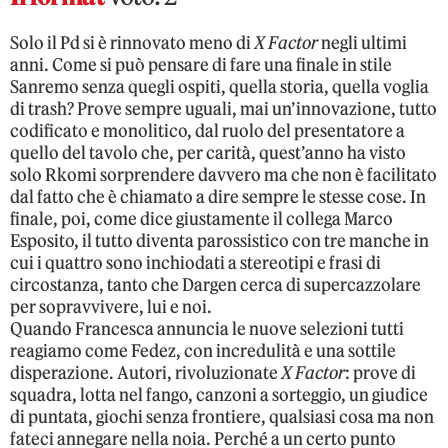
Solo il Pd si è rinnovato meno di
X Factor
negli ultimi
anni. Come si può pensare di fare una finale in stile
Sanremo senza quegli ospiti, quella storia, quella voglia
di trash? Prove sempre uguali, mai un’innovazione, tutto
codificato e monolitico, dal ruolo del presentatore a
quello del tavolo che, per carità, quest’anno ha visto
solo Rkomi sorprendere davvero ma che non è facilitato
dal fatto che è chiamato a dire sempre le stesse cose. In
finale, poi, come dice giustamente il collega Marco
Esposito, il tutto diventa parossistico con tre manche in
cui i quattro sono inchiodati a stereotipi e frasi di
circostanza, tanto che Dargen cerca di supercazzolare
per sopravvivere, lui e noi.
Quando Francesca annuncia le nuove selezioni tutti
reagiamo come Fedez, con incredulità e una sottile
disperazione. Autori, rivoluzionate
X Factor
: prove di
squadra, lotta nel fango, canzoni a sorteggio, un giudice
di puntata, giochi senza frontiere, qualsiasi cosa ma non
fateci annegare nella noia. Perché a un certo punto