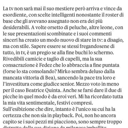
La tv non sarà mai il suo mestiere però arriva e vince da
esordiente, con scelte intelligenti nonostante il roster di
base che gli avevano assegnato non era dei più
desiderabili. A volte orsetto di peluche, altre leone, con
le sue presentazioni scombinate e i suoi commenti
sinceri ha creato un modo nuovo di stare in tv: a disagio,
ma con stile. Sapere essere se stessi fregandosene di
tutto, in tv, è un pregio se alla fine buchi lo schermo.
Rivedibili camicie e taglio di capelli, ma la sua
consacrazione è Fedez che lo abbraccia a fine puntata
(forse lo sta consolando? Mirko sembra deluso dalla
mancata vittoria di Bea), sancendo la pace tra loro e
l’investitura come giudice senior. Mezzo voto in meno
per il caso Beatrice Quinta. Anche se farsi dare il due di
picche in quel modo è da eroi veri. Mi ha ricordato tutta
la mia vita sentimentale, festivi compresi.
Sull’esibizione che dire, intanto è l’unico su cui ha la
certezza che non sia in playback. Poi, non ho ancora
capito se i suoi pezzi mi piacciono, sono sempre troppo