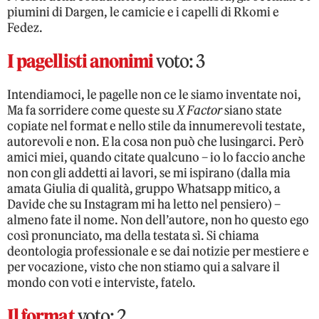
piumini di Dargen, le camicie e i capelli di Rkomi e
Fedez.
I pagellisti anonimi
voto: 3
Intendiamoci, le pagelle non ce le siamo inventate noi,
Ma fa sorridere come queste su
X Factor
siano state
copiate nel format e nello stile da innumerevoli testate,
autorevoli e non. E la cosa non può che lusingarci. Però
amici miei, quando citate qualcuno – io lo faccio anche
non con gli addetti ai lavori, se mi ispirano (dalla mia
amata Giulia di qualità, gruppo Whatsapp mitico, a
Davide che su Instagram mi ha letto nel pensiero) –
almeno fate il nome. Non dell’autore, non ho questo ego
così pronunciato, ma della testata sì. Si chiama
deontologia professionale e se dai notizie per mestiere e
per vocazione, visto che non stiamo qui a salvare il
mondo con voti e interviste, fatelo.
Il format
voto: 2