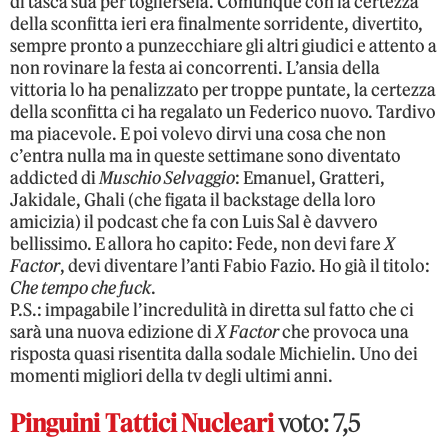
di tasca sua per togliersela. Comunque con la certezza
della sconfitta ieri era finalmente sorridente, divertito,
sempre pronto a punzecchiare gli altri giudici e attento a
non rovinare la festa ai concorrenti. L’ansia della
vittoria lo ha penalizzato per troppe puntate, la certezza
della sconfitta ci ha regalato un Federico nuovo. Tardivo
ma piacevole. E poi volevo dirvi una cosa che non
c’entra nulla ma in queste settimane sono diventato
addicted di
Muschio Selvaggio
: Emanuel, Gratteri,
Jakidale, Ghali (che figata il backstage della loro
amicizia) il podcast che fa con Luis Sal è davvero
bellissimo. E allora ho capito: Fede, non devi fare
X
Factor
, devi diventare l’anti Fabio Fazio. Ho già il titolo:
Che tempo che fuck
.
P.S.: impagabile l’incredulità in diretta sul fatto che ci
sarà una nuova edizione di
X Factor
che provoca una
risposta quasi risentita dalla sodale Michielin. Uno dei
momenti migliori della tv degli ultimi anni.
Pinguini Tattici Nucleari
voto: 7,5