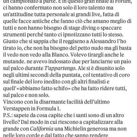
un campionato a parte. E in questo gran finale al Forum,
ci hanno confermato non solo il loro talento ma
un’attitudine tutta personale ai grandi live, fatta di
quelle facce antiche che fanno ciò che amano meglio di
tutti e non hanno bisogno di stage diving o spaccare
strumenti perché tanto ci ipnotizzano tutti lo stesso.
Giusto che si sappia che il reggiseno a Alessandro l’ho
tirato io, che non ha bisogno del petto nudo ma gli basta
il vedo non vedo alla Blanco. Volevo tirargli anche le
mutande. ne avevo indossato due per lanciarne un paio
sul palco durante
T’appartengo
. Ale si è disunito solo
negli ultimi secondi della puntata, col tentativo di coro
sul finale del loro inedito con gli altri finalisti e
quell’«abbiamo fatto schifo» che ha fatto ridere tutti,
sul palco e non solo.
Vincono con la disarmante facilità dell’ultimo
Verstappen in Formula 1.
P.S.: sapete da cosa capite che i santi sono di un altro
livello? Dal modo in cui riescono a capitalizzare alla
grande con
California
una Michielin generosa ma non
nelle loro corde e dal fatto che sanno rendere