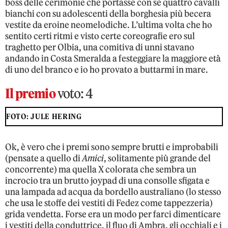
boss delle cerimonie che portasse con sé quattro cavalli
bianchi con su adolescenti della borghesia più becera
vestite da eroine neomelodiche. L’ultima volta che ho
sentito certi ritmi e visto certe coreografie ero sul
traghetto per Olbia, una comitiva di unni stavano
andando in Costa Smeralda a festeggiare la maggiore età
di uno del branco e io ho provato a buttarmi in mare.
Il premio
voto: 4
FOTO: JULE HERING
Ok, è vero che i premi sono sempre brutti e improbabili
(pensate a quello di
Amici
, solitamente più grande del
concorrente) ma quella X colorata che sembra un
incrocio tra un brutto joypad di una consolle sfigata e
una lampada ad acqua da bordello australiano (lo stesso
che usa le stoffe dei vestiti di Fedez come tappezzeria)
grida vendetta. Forse era un modo per farci dimenticare
i vestiti della conduttrice, il fluo di Ambra, gli occhiali e i