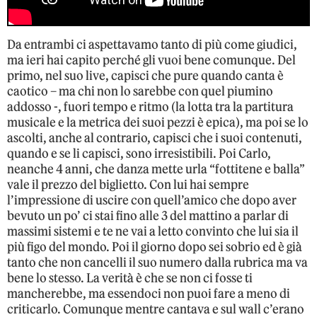
Da entrambi ci aspettavamo tanto di più come giudici,
ma ieri hai capito perché gli vuoi bene comunque. Del
primo, nel suo live, capisci che pure quando canta è
caotico – ma chi non lo sarebbe con quel piumino
addosso -, fuori tempo e ritmo (la lotta tra la partitura
musicale e la metrica dei suoi pezzi è epica), ma poi se lo
ascolti, anche al contrario, capisci che i suoi contenuti,
quando e se li capisci, sono irresistibili. Poi Carlo,
neanche 4 anni, che danza mette urla “fottitene e balla”
vale il prezzo del biglietto. Con lui hai sempre
l’impressione di uscire con quell’amico che dopo aver
bevuto un po’ ci stai fino alle 3 del mattino a parlar di
massimi sistemi e te ne vai a letto convinto che lui sia il
più figo del mondo. Poi il giorno dopo sei sobrio ed è già
tanto che non cancelli il suo numero dalla rubrica ma va
bene lo stesso. La verità è che se non ci fosse ti
mancherebbe, ma essendoci non puoi fare a meno di
criticarlo. Comunque mentre cantava e sul wall c’erano