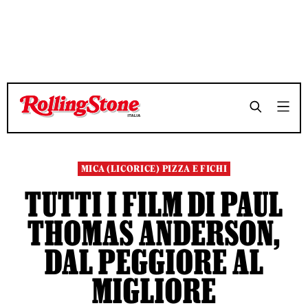
TEMPO DI LETTURA 11 MINUTI
TEMPO DI LETTURA 11 MINUTI
SHARE
SHARE
MICA (LICORICE) PIZZA E FICHI
TUTTI I FILM DI PAUL
THOMAS ANDERSON,
DAL PEGGIORE AL
MIGLIORE