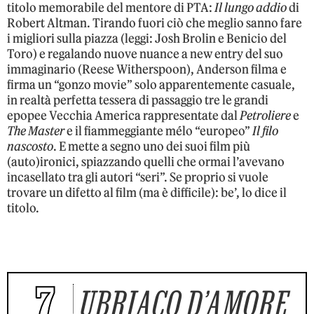
titolo memorabile del mentore di PTA:
Il lungo addio
di
Robert Altman. Tirando fuori ciò che meglio sanno fare
i migliori sulla piazza (leggi: Josh Brolin e Benicio del
Toro) e regalando nuove nuance a new entry del suo
immaginario (Reese Witherspoon), Anderson filma e
firma un “gonzo movie” solo apparentemente casuale,
in realtà perfetta tessera di passaggio tre le grandi
epopee Vecchia America rappresentate dal
Petroliere
e
The Master
e il fiammeggiante mélo “europeo”
Il filo
nascosto
. E mette a segno uno dei suoi film più
(auto)ironici, spiazzando quelli che ormai l’avevano
incasellato tra gli autori “seri”. Se proprio si vuole
trovare un difetto al film (ma è difficile): be’, lo dice il
titolo.
7
UBRIACO D’AMORE