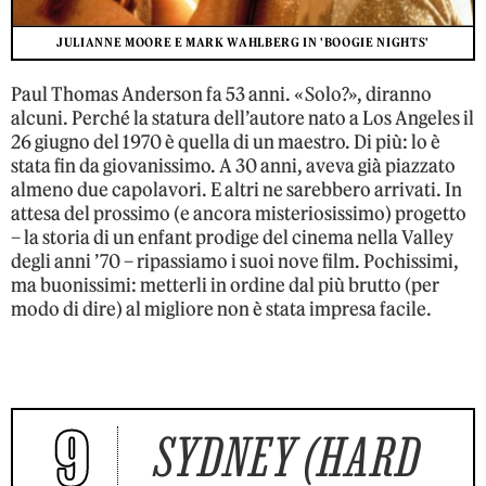
JULIANNE MOORE E MARK WAHLBERG IN 'BOOGIE NIGHTS'
Paul Thomas Anderson fa 53 anni. «Solo?», diranno
alcuni. Perché la statura dell’autore nato a Los Angeles il
26 giugno del 1970 è quella di un maestro. Di più: lo è
stata fin da giovanissimo. A 30 anni, aveva già piazzato
almeno due capolavori. E altri ne sarebbero arrivati. In
attesa del prossimo (e ancora misteriosissimo) progetto
– la storia di un enfant prodige del cinema nella Valley
degli anni ’70 – ripassiamo i suoi nove film. Pochissimi,
ma buonissimi: metterli in ordine dal più brutto (per
modo di dire) al migliore non è stata impresa facile.
9
SYDNEY (HARD