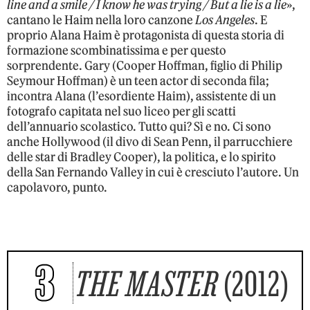
line and a smile / I know he was trying / But a lie is a lie
»,
cantano le Haim nella loro canzone
Los Angeles
. E
proprio Alana Haim è protagonista di questa storia di
formazione scombinatissima e per questo
sorprendente. Gary (Cooper Hoffman, figlio di Philip
Seymour Hoffman) è un teen actor di seconda fila;
incontra Alana (l’esordiente Haim), assistente di un
fotografo capitata nel suo liceo per gli scatti
dell’annuario scolastico. Tutto qui? Sì e no. Ci sono
anche Hollywood (il divo di Sean Penn, il parrucchiere
delle star di Bradley Cooper), la politica, e lo spirito
della San Fernando Valley in cui è cresciuto l’autore. Un
capolavoro, punto.
3
THE MASTER
(2012)