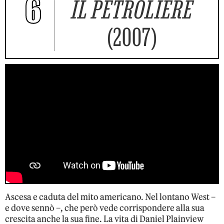
6
IL PETROLIERE
(2007)
Ascesa e caduta del mito americano. Nel lontano West –
e dove sennò –, che però vede corrispondere alla sua
crescita anche la sua fine. La vita di Daniel Plainview