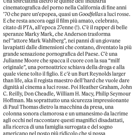
Una sbirciatina dietro le quinte dell’industria
cinematografica del porno nella California di fine anni
’70 che pare un’epopea, quasi un
Goodfellas
a luci rosse.
E che resta ancora oggi il film più amato, celebrato,
citato di PTA, all’epoca 27enne (!). C’è il rapper di belle
speranze Marky Mark, che Anderson trasforma
nel'”attore Mark Wahlberg”, nei panni di un giovane
lavapiatti dalle dimensioni che contano, diventato la più
grande sensazione pornografica del Paese. C’è una
Julianne Moore che spacca il cuore con la sua “milf
originale”, una pornoattrice schiava della droga e alla
quale viene tolto il figlio. E c’è un Burt Reynolds larger
than life, aka il regista maestro dell’hard che vuole dare
dignità al cinema a luci rosse. Poi Heather Graham, John
C. Reilly, Don Cheadle, William H. Macy, Philip Seymour
Hoffman. Ma soprattutto una sicurezza impressionante
di Paul Thomas dietro la macchina da presa, una
colonna sonora clamorosa e un umanesimo da lacrime
agli occhi nel raccontare questi magnifici disadattati,
alla ricerca di una famiglia surrogata e del sogno
americano nel posto più ridicolo che si possa