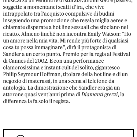
musical su un venditore di sturalavandini solo e passivo,
soggetto a momentanei scatti d’ira, che vive
intrappolato tra l’acquisto compulsivo di budini
inseguendo una promozione che regala miglia aeree e
chiamate disperate a hot line sessuali che sfociano nel
ricatto. Almeno finché non incontra Emily Watson: “Ho
un amore nella mia vita. Mi rende più forte di qualsiasi
cosa tu possa immaginare”, dirà il protagonista di
Sandler a un certo punto. Premio per la regia al Festival
di Cannes del 2002. E con una performance
clamorosissima e instant cult del solito, gigantesco
Philip Seymour Hoffman, titolare della hot line e di un
negozio di materassi, in una scena al telefono da
antologia. La dimostrazione che Sandler era già un
attorone quasi vent’anni prima di
Diamanti grezzi
, la
differenza la fa solo il regista.