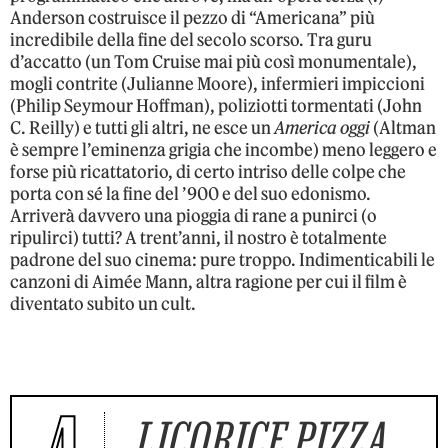
Anderson costruisce il pezzo di “Americana” più
incredibile della fine del secolo scorso. Tra guru
d’accatto (un Tom Cruise mai più così monumentale),
mogli contrite (Julianne Moore), infermieri impiccioni
(Philip Seymour Hoffman), poliziotti tormentati (John
C. Reilly) e tutti gli altri, ne esce un
America oggi
(Altman
è sempre l’eminenza grigia che incombe) meno leggero e
forse più ricattatorio, di certo intriso delle colpe che
porta con sé la fine del ’900 e del suo edonismo.
Arriverà davvero una pioggia di rane a punirci (o
ripulirci) tutti? A trent’anni, il nostro è totalmente
padrone del suo cinema: pure troppo. Indimenticabili le
canzoni di Aimée Mann, altra ragione per cui il film è
diventato subito un cult.
4
LICORICE PIZZA