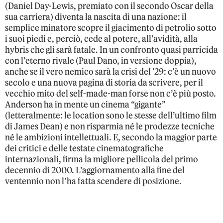
(Daniel Day-Lewis, premiato con il secondo Oscar della
sua carriera) diventa la nascita di una nazione: il
semplice minatore scopre il giacimento di petrolio sotto
i suoi piedi e, perciò, cede al potere, all’avidità, alla
hybris che gli sarà fatale. In un confronto quasi parricida
con l’eterno rivale (Paul Dano, in versione doppia),
anche se il vero nemico sarà la crisi del ’29: c’è un nuovo
secolo e una nuova pagina di storia da scrivere, per il
vecchio mito del self-made-man forse non c’è più posto.
Anderson ha in mente un cinema “gigante”
(letteralmente: le location sono le stesse dell’ultimo film
di James Dean) e non risparmia né le prodezze tecniche
né le ambizioni intellettuali. E, secondo la maggior parte
dei critici e delle testate cinematografiche
internazionali, firma la migliore pellicola del primo
decennio di 2000. L’aggiornamento alla fine del
ventennio non l’ha fatta scendere di posizione.