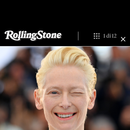
1
di
12
Show All Thumbn