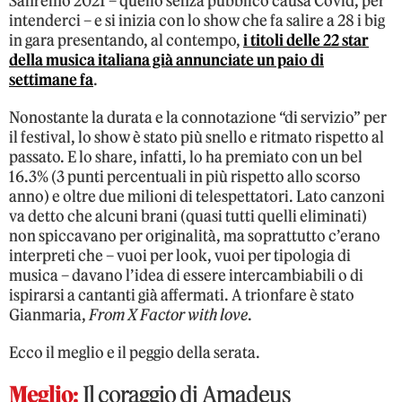
Sanremo 2021 – quello senza pubblico causa Covid, per
intenderci – e si inizia con lo show che fa salire a 28 i big
in gara presentando, al contempo,
i titoli delle 22 star
della musica italiana già annunciate un paio di
settimane fa
.
Nonostante la durata e la connotazione “di servizio” per
il festival, lo show è stato più snello e ritmato rispetto al
passato. E lo share, infatti, lo ha premiato con un bel
16.3% (3 punti percentuali in più rispetto allo scorso
anno) e oltre due milioni di telespettatori. Lato canzoni
va detto che alcuni brani (quasi tutti quelli eliminati)
non spiccavano per originalità, ma soprattutto c’erano
interpreti che – vuoi per look, vuoi per tipologia di
musica – davano l’idea di essere intercambiabili o di
ispirarsi a cantanti già affermati. A trionfare è stato
Gianmaria,
From X Factor with love
.
Ecco il meglio e il peggio della serata.
Meglio:
Il coraggio di Amadeus