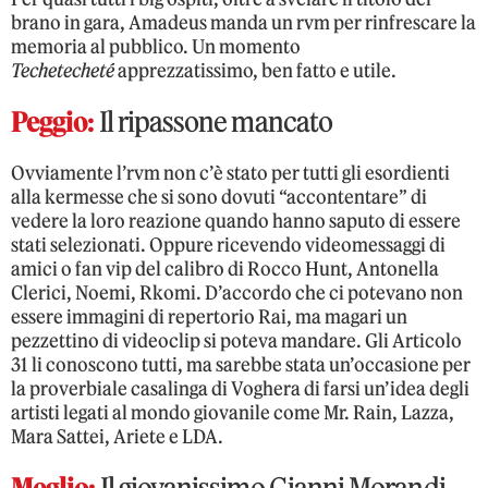
brano in gara, Amadeus manda un rvm per rinfrescare la
memoria al pubblico. Un momento
Techetecheté
apprezzatissimo, ben fatto e utile.
Peggio:
Il ripassone mancato
Ovviamente l’rvm non c’è stato per tutti gli esordienti
alla kermesse che si sono dovuti “accontentare” di
vedere la loro reazione quando hanno saputo di essere
stati selezionati. Oppure ricevendo videomessaggi di
amici o fan vip del calibro di Rocco Hunt, Antonella
Clerici, Noemi, Rkomi. D’accordo che ci potevano non
essere immagini di repertorio Rai, ma magari un
pezzettino di videoclip si poteva mandare. Gli Articolo
31 li conoscono tutti, ma sarebbe stata un’occasione per
la proverbiale casalinga di Voghera di farsi un’idea degli
artisti legati al mondo giovanile come Mr. Rain, Lazza,
Mara Sattei, Ariete e LDA.
Meglio:
Il giovanissimo Gianni Morandi