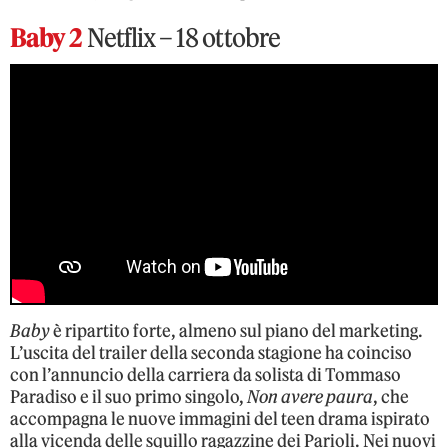
Baby 2
Netflix – 18 ottobre
Baby
è ripartito forte, almeno sul piano del marketing.
L’uscita del trailer della seconda stagione ha coinciso
con l’annuncio della carriera da solista di Tommaso
Paradiso e il suo primo singolo,
Non avere paura
, che
accompagna le nuove immagini del teen drama ispirato
alla vicenda delle squillo ragazzine dei Parioli. Nei nuovi