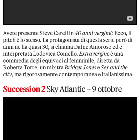
Avete presente Steve Carell in
40 anni vergine
? Ecco, il
pitch è lo stesso. La protagonista di questa serie però di
anni ne ha quasi 30, si chiama Dafne Amoroso ed è
interpretata Lodovica Comello.
Extravergine
è una
commedia degli equivoci al femminile, diretta da
Roberta Torre, un mix tra
Bridget Jones
e
Sex and the
city
, ma rigorosamente contemporanea e italianissima.
Succession 2
Sky Atlantic – 9 ottobre