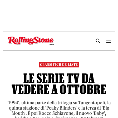
TEMPO DI LETTURA 9 MINUTI
TEMPO DI LETTURA 9 MINUTI
SHARE
SHARE
CLASSIFICHE E LISTE
LE SERIE TV DA
VEDERE A OTTOBRE
'1994', ultima parte della trilogia su Tangentopoli, la
quinta stagione di 'Peaky Blinders' e la terza di 'Big
Mouth'. E poi Rocco Schiavone, il nuovo 'Baby',