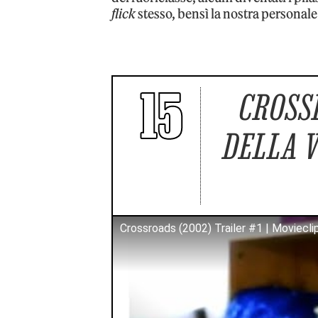
flick
stesso, bensì la nostra personale
15
CROSS
DELLA V
Crossroads (2002) Trailer #1 | Movieclip