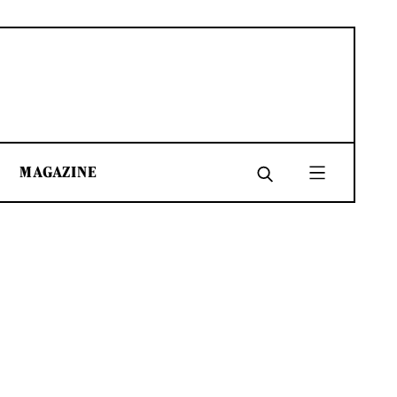
MAGAZINE
SHARE
SHARE