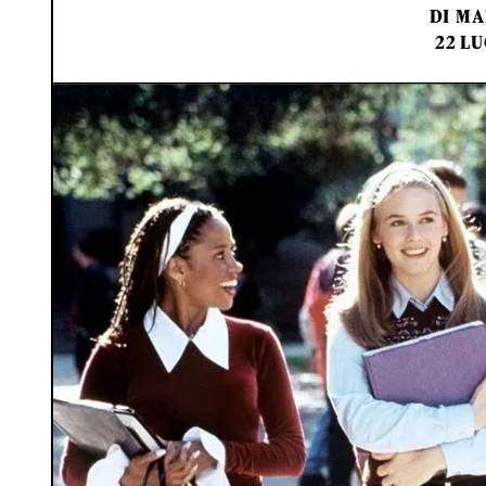
DI
MA
22 LU