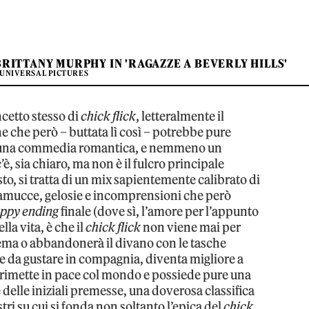
BRITTANY MURPHY IN 'RAGAZZE A BEVERLY HILLS'
 UNIVERSAL PICTURES
ncetto stesso di
chick flick
, letteralmente il
ne che però – buttata lì così – potrebbe pure
una commedia romantica, e nemmeno un
 sia chiaro, ma non è il fulcro principale
osto, si tratta di un mix sapientemente calibrato di
ramucce, gelosie e incomprensioni che però
ppy
ending
finale (dove sì, l’amore per l’appunto
lla vita, è che il
chick flick
non viene mai per
nema o abbandonerà il divano con le tasche
 da gustare in compagnia, diventa migliore a
, rimette in pace col mondo e possiede pure una
 delle iniziali premesse, una doverosa classifica
stri su cui si fonda non soltanto l’epica del
chick