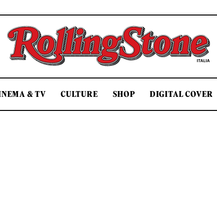
Rolling Stone Italia
INEMA & TV
CULTURE
SHOP
DIGITAL COVER