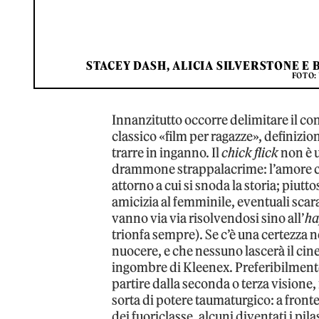
STACEY DASH, ALICIA SILVERSTONE E 
FOTO:
Innanzitutto occorre delimitare il co
classico «film per ragazze», definizio
trarre in inganno. Il
chick flick
non è 
drammone strappalacrime: l’amore c’è,
attorno a cui si snoda la storia; piutt
amicizia al femminile, eventuali sca
vanno via via risolvendosi sino all’
ha
trionfa sempre). Se c’è una certezza ne
nuocere, e che nessuno lascerà il ci
ingombre di Kleenex. Preferibilmente
partire dalla seconda o terza visione
sorta di potere taumaturgico: a fronte
dei fuoriclasse, alcuni diventati i pila