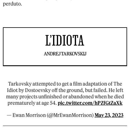
perduto.
L’IDIOTA
ANDREJ TARKOVSKIJ
Tarkovsky attempted to get a film adaptation of The
Idiot by Dostoevsky off the ground, but failed. He left
many projects unfinished or abandoned when he died
prematurely at age 54.
pic.twitter.com/hPZfGtZaXk
— Ewan Morrison (@MrEwanMorrison)
May 23, 2023