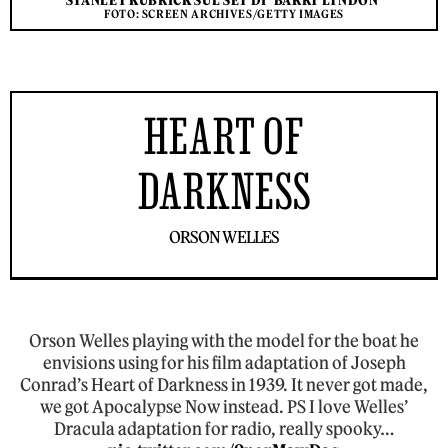
STANLEY KUBRICK SUL SET DI 'BARRY LYNDON'
FOTO: SCREEN ARCHIVES/GETTY IMAGES
HEART OF
DARKNESS
ORSON WELLES
Orson Welles playing with the model for the boat he
envisions using for his film adaptation of Joseph
Conrad’s Heart of Darkness in 1939. It never got made,
we got Apocalypse Now instead. PS I love Welles’
Dracula adaptation for radio, really spooky…