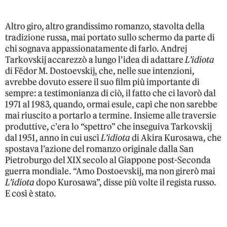
Altro giro, altro grandissimo romanzo, stavolta della
tradizione russa, mai portato sullo schermo da parte di
chi sognava appassionatamente di farlo. Andrej
Tarkovskij accarezzò a lungo l’idea di adattare
L’idiota
di Fëdor M. Dostoevskij, che, nelle sue intenzioni,
avrebbe dovuto essere il suo film più importante di
sempre: a testimonianza di ciò, il fatto che ci lavorò dal
1971 al 1983, quando, ormai esule, capì che non sarebbe
mai riuscito a portarlo a termine. Insieme alle traversie
produttive, c’era lo “spettro” che inseguiva Tarkovskij
dal 1951, anno in cui uscì
L’idiota
di Akira Kurosawa, che
spostava l’azione del romanzo originale dalla San
Pietroburgo del XIX secolo al Giappone post-Seconda
guerra mondiale. “Amo Dostoevskij, ma non girerò mai
L’idiota
dopo Kurosawa”, disse più volte il regista russo.
E così è stato.