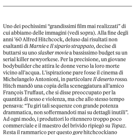
Uno dei pochissimi “grandissimi film mai realizzati” di
cui abbiamo delle immagini (vedi sopra). Alla fine degli
anni ’60 Alfred Hitchcock, deluso dai risultati non
esaltanti di
Marnie
e
Il sipario strappato
, decise di
buttarsi su uno
slasher movie
a bassissimo budget su un
serial killer newyorkese. Per la precisione, un giovane
bodybuilder che attira le donne verso la loro morte
vicino all’acqua. L’ispirazione pare fosse il cinema di
Michelangelo Antonioni, in particolare
Il deserto rosso.
Hitch mandò una copia della sceneggiatura all’amico
François Truffaut, che si disse preoccupato per la
quantità di sesso e violenza, ma che allo stesso tempo
pensava: “Tu giri tali sequenze con grande potenza
drammatica, non soffermandoti mai su dettagli inutili”.
Ad ogni modo, i produttori lo ritennero troppo poco
commerciale e il maestro del brivido ripiegò su
Topaz
.
Resta il rammarico per questo
gore
hitchcockiano