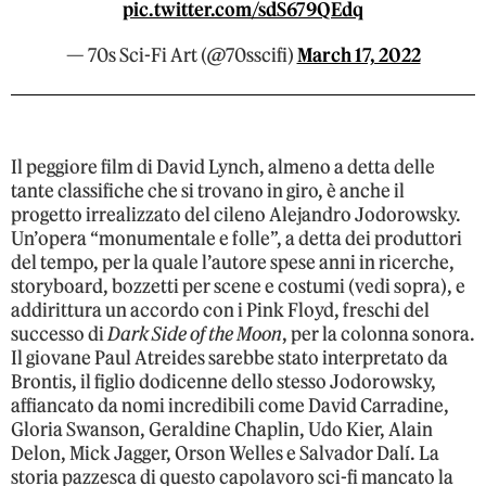
pic.twitter.com/sdS679QEdq
— 70s Sci-Fi Art (@70sscifi)
March 17, 2022
Il peggiore film di David Lynch, almeno a detta delle
tante classifiche che si trovano in giro, è anche il
progetto irrealizzato del cileno Alejandro Jodorowsky.
Un’opera “monumentale e folle”, a detta dei produttori
del tempo, per la quale l’autore spese anni in ricerche,
storyboard, bozzetti per scene e costumi (vedi sopra), e
addirittura un accordo con i Pink Floyd, freschi del
successo di
Dark Side of the Moon
, per la colonna sonora.
Il giovane Paul Atreides sarebbe stato interpretato da
Brontis, il figlio dodicenne dello stesso Jodorowsky,
affiancato da nomi incredibili come David Carradine,
Gloria Swanson, Geraldine Chaplin, Udo Kier, Alain
Delon, Mick Jagger, Orson Welles e Salvador Dalí. La
storia pazzesca di questo capolavoro sci-fi mancato la