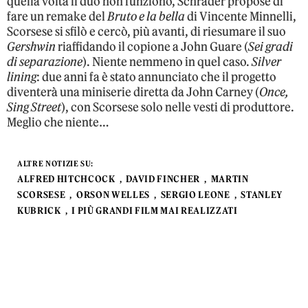
quella volta il duo non funzionò, Schrader propose di
fare un remake del
Bruto e la bella
di Vincente Minnelli,
Scorsese si sfilò e cercò, più avanti, di riesumare il suo
Gershwin
riaffidando il copione a John Guare (
Sei gradi
di separazione
). Niente nemmeno in quel caso.
Silver
lining
: due anni fa è stato annunciato che il progetto
diventerà una miniserie diretta da John Carney (
Once,
Sing Street
), con Scorsese solo nelle vesti di produttore.
Meglio che niente…
ALTRE NOTIZIE SU:
ALFRED HITCHCOCK
DAVID FINCHER
MARTIN
SCORSESE
ORSON WELLES
SERGIO LEONE
STANLEY
KUBRICK
I PIÙ GRANDI FILM MAI REALIZZATI