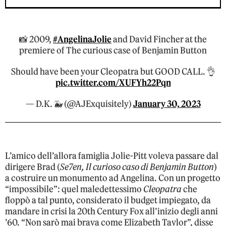
📸 2009,
#AngelinaJolie
and David Fincher at the
premiere of The curious case of Benjamin Button
Should have been your Cleopatra but GOOD CALL. 👌
pic.twitter.com/XUFYh22Pqn
— D.K. 🐳 (@AJExquisitely)
January 30, 2023
L’amico dell’allora famiglia Jolie-Pitt voleva passare dal
dirigere Brad (
Se7en, Il curioso caso di Benjamin Button
)
a costruire un monumento ad Angelina. Con un progetto
“impossibile”: quel maledettessimo
Cleopatra
che
floppò a tal punto, considerato il budget impiegato, da
mandare in crisi la 20th Century Fox all’inizio degli anni
’60. “Non sarò mai brava come Elizabeth Taylor”, disse