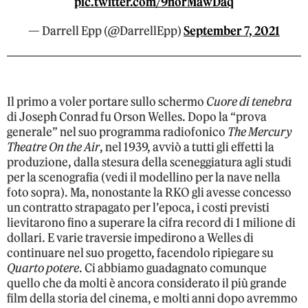
pic.twitter.com/9norMawDaq
— Darrell Epp (@DarrellEpp)
September 7, 2021
Il primo a voler portare sullo schermo
Cuore di tenebra
di Joseph Conrad fu Orson Welles. Dopo la “prova
generale” nel suo programma radiofonico
The Mercury
Theatre On the Air
, nel 1939, avviò a tutti gli effetti la
produzione, dalla stesura della sceneggiatura agli studi
per la scenografia (vedi il modellino per la nave nella
foto sopra). Ma, nonostante la RKO gli avesse concesso
un contratto strapagato per l’epoca, i costi previsti
lievitarono fino a superare la cifra record di 1 milione di
dollari. E varie traversie impedirono a Welles di
continuare nel suo progetto, facendolo ripiegare su
Quarto potere
. Ci abbiamo guadagnato comunque
quello che da molti è ancora considerato il più grande
film della storia del cinema, e molti anni dopo avremmo