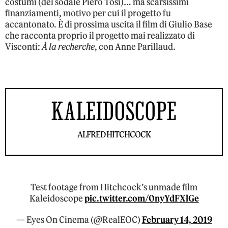
costumi (del sodale Piero Tosi)… ma scarsissimi
finanziamenti, motivo per cui il progetto fu
accantonato. È di prossima uscita il film di Giulio Base
che racconta proprio il progetto mai realizzato di
Visconti:
À la recherche
, con Anne Parillaud.
KALEIDOSCOPE
ALFRED HITCHCOCK
Test footage from Hitchcock’s unmade film
Kaleidoscope
pic.twitter.com/0nyYdFXlGe
— Eyes On Cinema (@RealEOC)
February 14, 2019