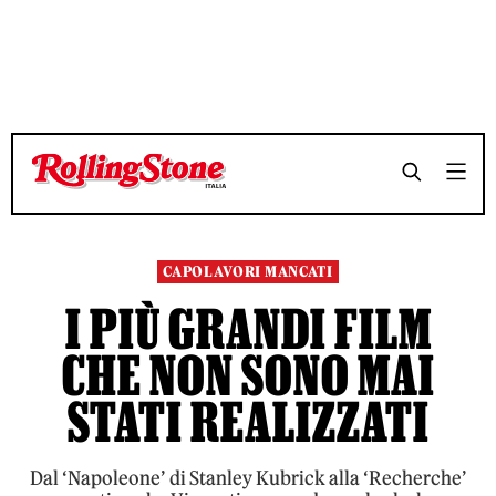
TEMPO DI LETTURA 11 MINUTI
TEMPO DI LETTURA 11 MINUTI
SHARE
SHARE
CAPOLAVORI MANCATI
I PIÙ GRANDI FILM
CHE NON SONO MAI
STATI REALIZZATI
Dal ‘Napoleone’ di Stanley Kubrick alla ‘Recherche’