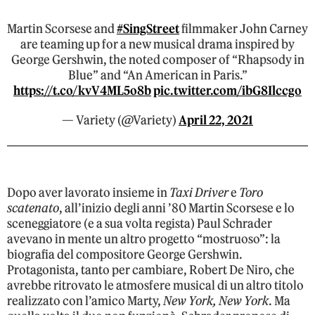
Martin Scorsese and
#SingStreet
filmmaker John Carney
are teaming up for a new musical drama inspired by
George Gershwin, the noted composer of “Rhapsody in
Blue” and “An American in Paris.”
https://t.co/kvV4ML5o8b
pic.twitter.com/ibG8Ilccgo
— Variety (@Variety)
April 22, 2021
Dopo aver lavorato insieme in
Taxi Driver
e
Toro
scatenato
, all’inizio degli anni ’80 Martin Scorsese e lo
sceneggiatore (e a sua volta regista) Paul Schrader
avevano in mente un altro progetto “mostruoso”: la
biografia del compositore George Gershwin.
Protagonista, tanto per cambiare, Robert De Niro, che
avrebbe ritrovato le atmosfere musical di un altro titolo
realizzato con l’amico Marty,
New York, New York
. Ma