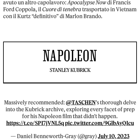
avuto un altro capolavoro:
Apocalypse Now
di Francis
Ford Coppola, il
Cuore di tenebra
trasportato in Vietnam
con il Kurtz “definitivo” di Marlon Brando.
NAPOLEON
STANLEY KUBRICK
Massively recommended:
@TASCHEN
’s thorough delve
into the Kubrick archive, exploring every facet of prep
for his Napoleon film that didn’t happen.
https://t.co/SPI7jVNL5q
pic.twitter.com/9GlbAyQIcu
— Daniel Benneworth-Gray (@gray)
July 10, 2023