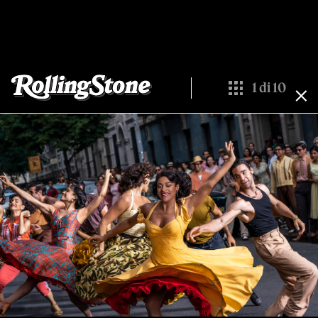
1
di
10
Show All Thumbna