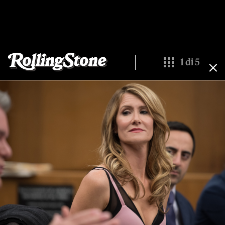
1
di
5
Show All Thumbn