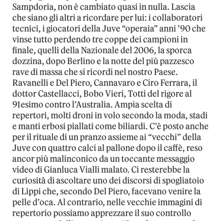
Sampdoria, non è cambiato quasi in nulla. Lascia
che siano gli altri a ricordare per lui: i collaboratori
tecnici, i giocatori della Juve “operaia” anni ’90 che
vinse tutto perdendo tre coppe dei campioni in
finale, quelli della Nazionale del 2006, la sporca
dozzina, dopo Berlino e la notte del più pazzesco
rave di massa che si ricordi nel nostro Paese.
Ravanelli e Del Piero, Cannavaro e Ciro Ferrara, il
dottor Castellacci, Bobo Vieri, Totti del rigore al
91esimo contro l’Australia. Ampia scelta di
repertori, molti droni in volo secondo la moda, stadi
e manti erbosi piallati come biliardi. C’è posto anche
per il rituale di un pranzo assieme ai “vecchi” della
Juve con quattro calci al pallone dopo il caffè, reso
ancor più malinconico da un toccante messaggio
video di Gianluca Vialli malato. Ci resterebbe la
curiosità di ascoltare uno dei discorsi di spogliatoio
di Lippi che, secondo Del Piero, facevano venire la
pelle d’oca. Al contrario, nelle vecchie immagini di
repertorio possiamo apprezzare il suo controllo