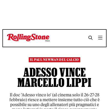
TEMPO DI LETTURA 7 MINUTI
TEMPO DI LETTURA 7 MINUTI
SHARE
SHARE
IL PAUL NEWMAN DEL CALCIO
ADESSO VINCE
MARCELLO LIPPI
Il doc 'Adesso vinco io' (al cinema solo il 26-27-28
febbraio) riesce a mettere insieme tutto ciò che è
possibile su uno degli allenatori più pragmatici e