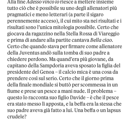
Alla fine
Adesso vinco io
riesce a mettere insieme
tutto ciò che è possibile su uno degli allenatori più
pragmatici e meno letterari (a parte il sigaro
perennemente acceso), il cui mito sta nei risultati e i
risultati sono l’unica mitologia possibile. Certo che
giocava da ragazzino nella Stella Rossa di Viareggio
e prima di andare alla partite cantava
Bella ciao
.
Certo che quando stava per firmare come allenatore
della Juventus andò sulla tomba di suo padre a
chiedere perdono. Ma quand’era più giovane, da
capitano della Sampdoria aveva sposato la figlia del
presidente del Genoa – il calcio mica è una cosa da
prendere così sul serio. Certo che il giorno prima
della finale mondiale si buttò per scommessa in un
fiume e prese un pesce a mani nude. Il problema –
questo lo racconta suo figlio Davide – è che il pesce
era stato messo lì apposta, e la beffa era la stessa che
suo padre aveva già fatto a lui. Una beffa o un lapsus
crudele?