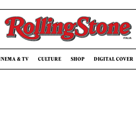
Rolling Stone Italia
INEMA & TV
CULTURE
SHOP
DIGITAL COVER