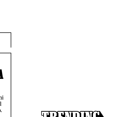
A
ni
l
.