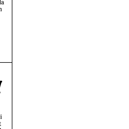
la
n
Y
i
t