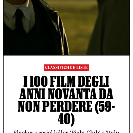
CLASSIFICHE E LISTE
I 100 FILM DEGLI
ANNI NOVANTA DA
NON PERDERE (59-
40)
Slacker e serial killer, 'Fight Club' e 'Pulp