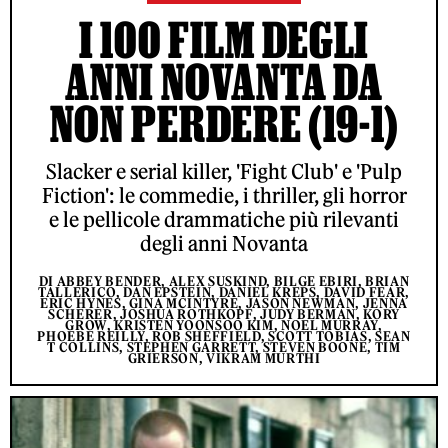
I 100 FILM DEGLI
ANNI NOVANTA DA
NON PERDERE (19-1)
Slacker e serial killer, 'Fight Club' e 'Pulp
Fiction': le commedie, i thriller, gli horror
e le pellicole drammatiche più rilevanti
degli anni Novanta
DI ABBEY BENDER, ALEX SUSKIND, BILGE EBIRI, BRIAN
TALLERICO, DAN EPSTEIN, DANIEL KREPS, DAVID FEAR,
ERIC HYNES, GINA MCINTYRE, JASON NEWMAN, JENNA
SCHERER, JOSHUA ROTHKOPF, JUDY BERMAN, KORY
GROW, KRISTEN YOONSOO KIM, NOEL MURRAY,
PHOEBE REILLY, ROB SHEFFIELD, SCOTT TOBIAS, SEAN
T COLLINS, STEPHEN GARRETT, STEVEN BOONE, TIM
GRIERSON, VIKRAM MURTHI