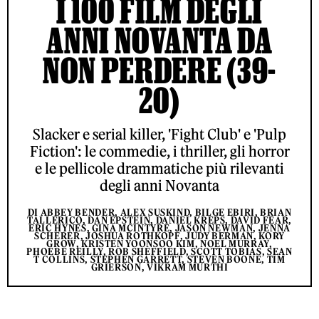
I 100 FILM DEGLI
ANNI NOVANTA DA
NON PERDERE (39-
20)
Slacker e serial killer, 'Fight Club' e 'Pulp
Fiction': le commedie, i thriller, gli horror
e le pellicole drammatiche più rilevanti
degli anni Novanta
DI ABBEY BENDER, ALEX SUSKIND, BILGE EBIRI, BRIAN
TALLERICO, DAN EPSTEIN, DANIEL KREPS, DAVID FEAR,
ERIC HYNES, GINA MCINTYRE, JASON NEWMAN, JENNA
SCHERER, JOSHUA ROTHKOPF, JUDY BERMAN, KORY
GROW, KRISTEN YOONSOO KIM, NOEL MURRAY,
PHOEBE REILLY, ROB SHEFFIELD, SCOTT TOBIAS, SEAN
T COLLINS, STEPHEN GARRETT, STEVEN BOONE, TIM
GRIERSON, VIKRAM MURTHI