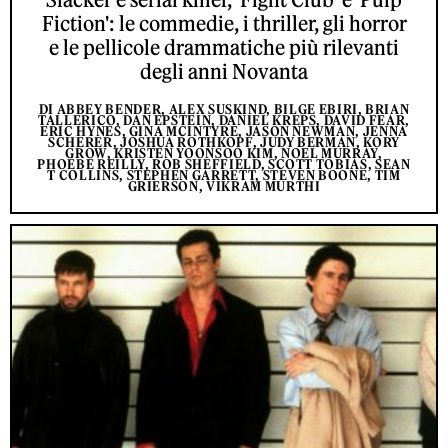
Fiction': le commedie, i thriller, gli horror
e le pellicole drammatiche più rilevanti
degli anni Novanta
DI ABBEY BENDER, ALEX SUSKIND, BILGE EBIRI, BRIAN
TALLERICO, DAN EPSTEIN, DANIEL KREPS, DAVID FEAR,
ERIC HYNES, GINA MCINTYRE, JASON NEWMAN, JENNA
SCHERER, JOSHUA ROTHKOPF, JUDY BERMAN, KORY
GROW, KRISTEN YOONSOO KIM, NOEL MURRAY,
PHOEBE REILLY, ROB SHEFFIELD, SCOTT TOBIAS, SEAN
T COLLINS, STEPHEN GARRETT, STEVEN BOONE, TIM
GRIERSON, VIKRAM MURTHI