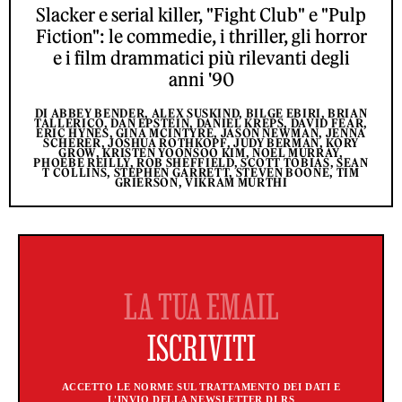
Slacker e serial killer, "Fight Club" e "Pulp
Fiction": le commedie, i thriller, gli horror
e i film drammatici più rilevanti degli
anni '90
DI ABBEY BENDER, ALEX SUSKIND, BILGE EBIRI, BRIAN
TALLERICO, DAN EPSTEIN, DANIEL KREPS, DAVID FEAR,
ERIC HYNES, GINA MCINTYRE, JASON NEWMAN, JENNA
SCHERER, JOSHUA ROTHKOPF, JUDY BERMAN, KORY
GROW, KRISTEN YOONSOO KIM, NOEL MURRAY,
PHOEBE REILLY, ROB SHEFFIELD, SCOTT TOBIAS, SEAN
T COLLINS, STEPHEN GARRETT, STEVEN BOONE, TIM
GRIERSON, VIKRAM MURTHI
ACCETTO LE NORME SUL TRATTAMENTO DEI DATI E
L'INVIO DELLA NEWSLETTER DI RS