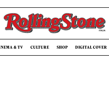
Rolling Stone Italia
INEMA & TV
CULTURE
SHOP
DIGITAL COVER