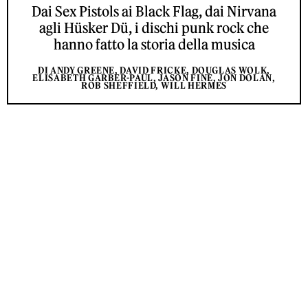
Dai Sex Pistols ai Black Flag, dai Nirvana
agli Hüsker Dü, i dischi punk rock che
hanno fatto la storia della musica
DI ANDY GREENE, DAVID FRICKE, DOUGLAS WOLK,
ELISABETH GARBER-PAUL, JASON FINE, JON DOLAN,
ROB SHEFFIELD, WILL HERMES