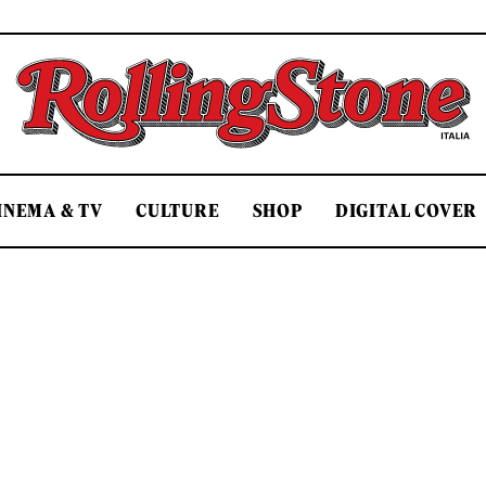
Rolling Stone Italia
INEMA & TV
CULTURE
SHOP
DIGITAL COVER