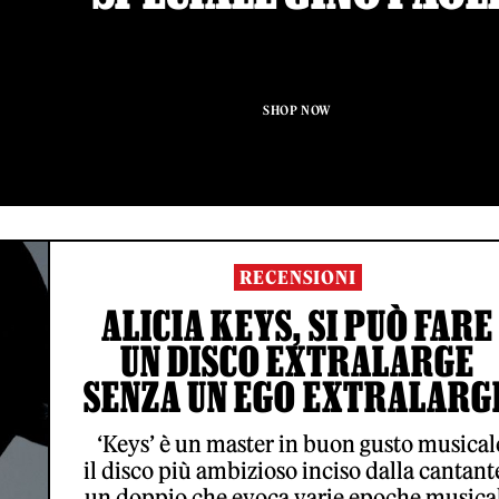
SHOP NOW
RECENSIONI
ALICIA KEYS, SI PUÒ FARE
UN DISCO EXTRALARGE
SENZA UN EGO EXTRALARG
‘Keys’ è un master in buon gusto musical
il disco più ambizioso inciso dalla cantant
un doppio che evoca varie epoche musica